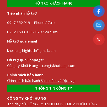
HỖ TRỢ KHÁCH HÀNG
Tiếp nhận hỗ trợ
0947.552.919 – Phone / Zalo
02923.603200 – 0797.247.989
Hỗ trợ qua email
khoihung.hightech@gmail.com
Hỗ trợ qua Fanpage:
Công ty Khởi Hưng – congtykhoihung.com
Chính sách bảo hành:
Chính sách bảo hành Sản phẩm và Dịch vụ
THÔNG TIN CÔNG TY
CÔNG TY KHỞI HƯNG
Tên đầy đủ: CÔNG TY TNHH MTV TMDV KHỞI HƯNG