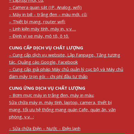
– Camera quan sát (IP, Analog, wifi)
– Máy in bill – trắng đen – màu mới, cũ;
– Thiết bị mạng, router wifi;
– Linh kiện máy tính, máy in, v.v….
– Định vị xe máy, mô tô, ô tô.
CUNG CẤP DỊCH VỤ CHẤT LƯỢNG
– Cung cấp dịch vụ website, Lập Fanpage, Tăng tương
tác, Quảng cáo Google, Facebook
– Cung cấp giải pháp Máy chủ quản lý cục bộ và Máy chủ
đám mây trọn gói – chi phí đầu tư thấp
CUNG ỨNG DỊCH VỤ CHẤT LƯỢNG
– Bơm mực máy in trắng đen, máy in màu;
Sửa chữa máy in, máy tính, laptop, camera, thiết bị
mạng, tối ưu hệ thống mạng quán Cafe, quán ăn, văn
phòng, v.v…;
– Sửa chữa Điện – Nước – Điện lạnh