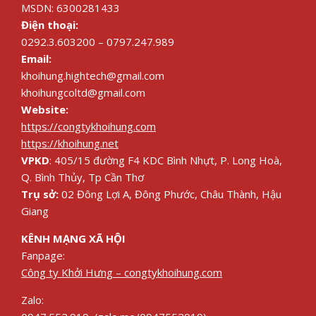
MSDN: 6300281433
Điện thoại:
0292.3.603200 – 0797.247.989
Email:
khoihung.hightech@gmail.com
khoihungcoltd@gmail.com
Website:
https://congtykhoihung.com
https://khoihung.net
VPKD
: 405/15 đường F4 KDC Bình Nhựt, P. Long Hoà,
Q. Bình Thủy, Tp Cần Thơ
Trụ sở:
02 Đông Lợi A, Đông Phước, Châu Thành, Hậu
Giang
KÊNH MẠNG XÃ HỘI
Fanpage:
Công ty Khởi Hưng – congtykhoihung.com
Zalo: