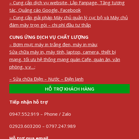
– Cung cấp dịch vụ website, Lập Fanpage, Tăng tương
tác, Quảng cáo Google, Facebook
– Cung cấp giải pháp Máy chủ quản lý cục bộ và Máy chủ
đám mây trọn gói – chi phí đầu tư thấp
CUNG ỨNG DỊCH VỤ CHẤT LƯỢNG
– Bơm mực máy in trắng đen, máy in màu;
Sửa chữa máy in, máy tính, laptop, camera, thiết bị
mạng, tối ưu hệ thống mạng quán Cafe, quán ăn, văn
phòng, v.v…;
– Sửa chữa Điện – Nước – Điện lạnh
HỖ TRỢ KHÁCH HÀNG
Tiếp nhận hỗ trợ
0947.552.919 – Phone / Zalo
02923.603200 – 0797.247.989
Hỗ trợ qua email