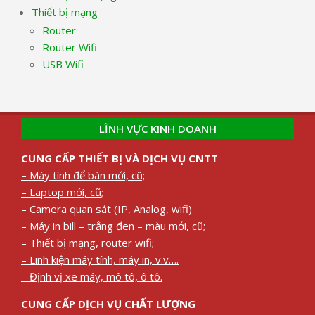
Thiết bị mạng
Router
Router Wifi
USB Wifi
LĨNH VỰC KINH DOANH
CUNG CẤP THIẾT BỊ VÀ DỊCH VỤ CNTT
– Máy tính để bàn mới, cũ;
– Laptop mới, cũ;
– Camera quan sát (IP, Analog, wifi)
– Máy in bill – trắng đen – màu mới, cũ;
– Thiết bị mạng, router wifi;
– Linh kiện máy tính, máy in, v.v….
– Định vị xe máy, mô tô, ô tô.
CUNG CẤP DỊCH VỤ CHẤT LƯỢNG