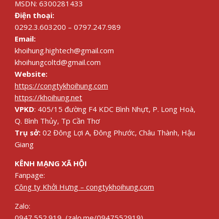
MSDN: 6300281433
Điện thoại:
0292.3.603200 – 0797.247.989
Email:
khoihung.hightech@gmail.com
khoihungcoltd@gmail.com
Website:
https://congtykhoihung.com
https://khoihung.net
VPKD
: 405/15 đường F4 KDC Bình Nhựt, P. Long Hoà,
Q. Bình Thủy, Tp Cần Thơ
Trụ sở:
02 Đông Lợi A, Đông Phước, Châu Thành, Hậu
Giang
KÊNH MẠNG XÃ HỘI
Fanpage:
Công ty Khởi Hưng – congtykhoihung.com
Zalo:
0947.552.919 (zalo.me/0947552919)