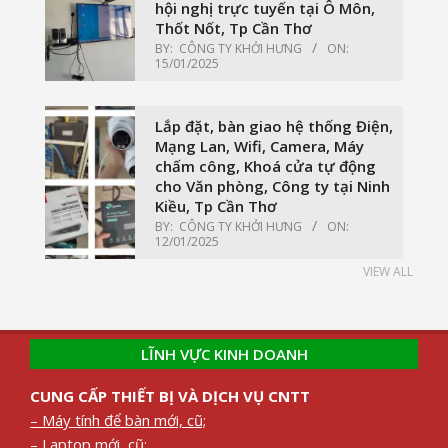
hội nghị trực tuyến tại Ô Môn,
Thốt Nốt, Tp Cần Thơ
BY:
CÔNG TY KHỞI HƯNG
ON:
15/01/2025
Lắp đặt, bàn giao hệ thống Điện,
Mạng Lan, Wifi, Camera, Máy
chấm công, Khoá cửa tự động
cho Văn phòng, Công ty tại Ninh
Kiều, Tp Cần Thơ
BY:
CÔNG TY KHỞI HƯNG
ON:
12/01/2025
VIEW ALL
LĨNH VỰC KINH DOANH
CUNG CẤP THIẾT BỊ VÀ DỊCH VỤ CNTT
– Máy tính để bàn mới, cũ;
– Laptop mới, cũ;