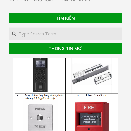
BY:
CÔNG TY KHỞI HƯNG
ON:
29/11/2020
11-
29
TÌM KIẾM
Search
THÔNG TIN MỚI