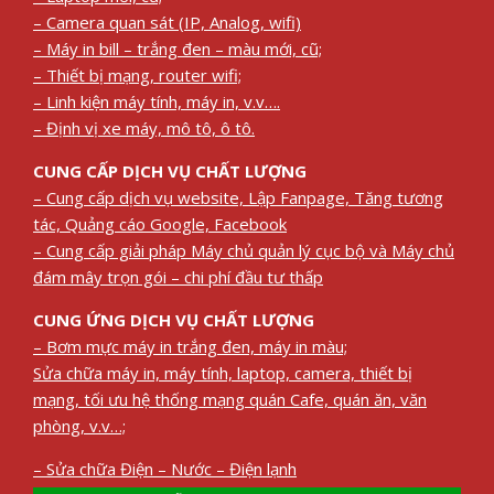
– Camera quan sát (IP, Analog, wifi)
– Máy in bill – trắng đen – màu mới, cũ;
– Thiết bị mạng, router wifi;
– Linh kiện máy tính, máy in, v.v….
– Định vị xe máy, mô tô, ô tô.
CUNG CẤP DỊCH VỤ CHẤT LƯỢNG
– Cung cấp dịch vụ website, Lập Fanpage, Tăng tương
tác, Quảng cáo Google, Facebook
– Cung cấp giải pháp Máy chủ quản lý cục bộ và Máy chủ
đám mây trọn gói – chi phí đầu tư thấp
CUNG ỨNG DỊCH VỤ CHẤT LƯỢNG
– Bơm mực máy in trắng đen, máy in màu;
Sửa chữa máy in, máy tính, laptop, camera, thiết bị
mạng, tối ưu hệ thống mạng quán Cafe, quán ăn, văn
phòng, v.v…;
– Sửa chữa Điện – Nước – Điện lạnh