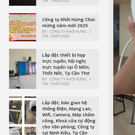
ON:
19/03/2025
Công ty Khởi Hưng Chúc
mừng năm mới 2025
BY:
CÔNG TY KHỞI HƯNG
ON:
29/01/2025
Lắp đặt thiết bị họp
trực tuyến, hội nghị
trực tuyến tại Ô Môn,
Thốt Nốt, Tp Cần Thơ
BY:
CÔNG TY KHỞI HƯNG
ON:
15/01/2025
Lắp đặt, bàn giao hệ
thống Điện, Mạng Lan,
Wifi, Camera, Máy chấm
công, Khoá cửa tự động
cho Văn phòng, Công ty
tại Ninh Kiều, Tp Cần