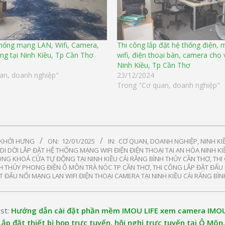
thống mạng LAN, Wifi, Camera,
Thi công lắp đặt hệ thống điện,
g tại Ninh Kiều, Tp Cần Thơ
wifi, điện thoại bàn, camera cho
Ninh Kiều, Tp Cần Thơ
an, doanh nghiệp"
23/12/2024
Trong "Cơ quan, doanh nghiệp"
 KHỞI HƯNG
ON:
12/01/2025
IN:
CƠ QUAN, DOANH NGHIỆP
,
NINH KI
DI DỜI LẮP ĐẶT HỆ THỐNG MẠNG WIFI ĐIỆN ĐIỆN THOẠI TẠI AN HÒA NINH K
NG KHOÁ CỬA TỰ ĐỘNG TẠI NINH KIỀU CÁI RĂNG BÌNH THỦY CẦN THƠ
,
THI
NH THỦY PHONG ĐIỀN Ô MÔN TRÀ NÓC TP CẦN THƠ
,
THI CÔNG LẮP ĐẶT ĐẤU 
 ĐẤU NỐI MẠNG LAN WIFI ĐIỆN THOẠI CAMERA TẠI NINH KIỀU CÁI RĂNG B
st:
Hướng dẫn cài đặt phần mềm IMOU LIFE xem camera IMOU 
Lắp đặt thiết bị họp trực tuyến, hội nghị trực tuyến tại Ô Môn