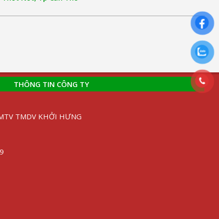
THÔNG TIN CÔNG TY
H MTV TMDV KHỞI HƯNG
89