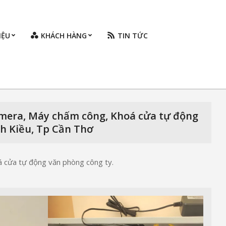
IỆU
KHÁCH HÀNG
TIN TỨC
Prim
Navi
Men
Camera, Máy chấm công, Khoá cửa tự động
nh Kiều, Tp Cần Thơ
á cửa tự động văn phòng công ty.