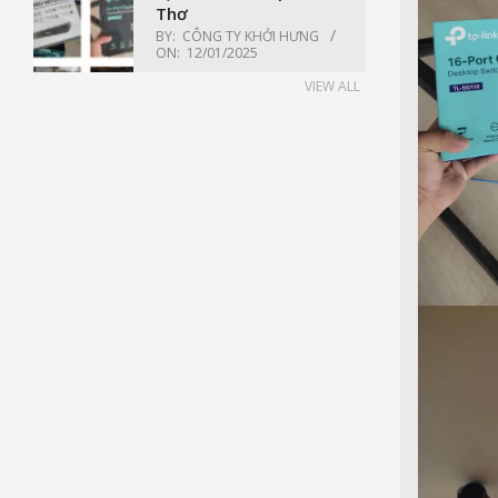
Thơ
BY:
CÔNG TY KHỞI HƯNG
ON:
12/01/2025
VIEW ALL