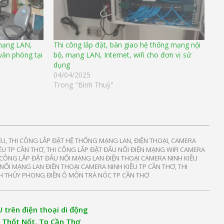
 mạng LAN,
Thi công lắp đặt, bàn giao hệ thống mạng nội
 văn phòng tại
bộ, mạng LAN, Internet, wifi cho đơn vị sử
dụng
04/04/2025
Trong "Bình Thuỷ"
ỀU
,
THI CÔNG LẮP ĐẶT HỆ THỐNG MẠNG LAN, ĐIỆN THOẠI, CAMERA
IỀU TP CẦN THƠ
,
THI CÔNG LẮP ĐẶT ĐẤU NỐI ĐIỆN MẠNG WIFI CAMERA
 CÔNG LẮP ĐẶT ĐẤU NỐI MẠNG LAN ĐIỆN THOẠI CAMERA NINH KIỀU
NỐI MẠNG LAN ĐIỆN THOẠI CAMERA NINH KIỀU TP CẦN THƠ
,
THI
ÌNH THỦY PHONG ĐIỀN Ô MÔN TRÀ NÓC TP CẦN THƠ
trên điện thoại di động
, Thốt Nốt, Tp Cần Thơ