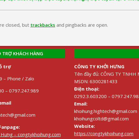
e closed, but
trackbacks
and pingbacks are open.
 TRỢ KHÁCH HÀNG
ỗ trợ
CÔNG TY KHỞI HƯNG
Tên đầy đủ: CÔNG TY TNH
 – Phone / Zalo
MSDN: 6300281433
Điện thoại:
0 – 0797.247.989
0292.3.603200 – 0797.247.9
email
Email:
khoihung.hightech@gmail.com
ghtech@gmail.com
khoihungcoltd@gmail.com
Website:
Fanpage:
https://congtykhoihung.com
i Hưng – congtykhoihung.com