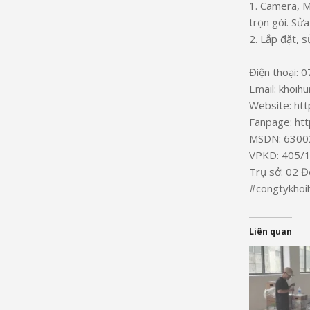
1. Camera, M
trọn gói. Sử
2. Lắp đặt, s
—
Điện thoại: 
Email: khoih
Website: htt
Fanpage: ht
MSDN: 6300
VPKD: 405/15
Trụ sở: 02 Đ
#congtykhoi
Liên quan