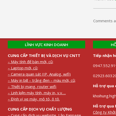
Comments ar
LĨNH VỰC KINH DOANH
HỖ
CUNG CẤP THIẾT BỊ VÀ DỊCH VỤ CNTT
Tiếp nhận h
– Máy tính để bàn mới, cũ;
0947.552.919
– Laptop mới, cũ;
– Camera quan sát (IP, Analog, wifi)
02923.60320
– Máy in bill – trắng đen – màu mới, cũ;
Hỗ trợ qua 
– Thiết bị mạng, router wifi;
– Linh kiện máy tính, máy in, v.v….
khoihung.hi
– Định vị xe máy, mô tô, ô tô.
Hỗ trợ qua 
CUNG CẤP DỊCH VỤ CHẤT LƯỢNG
Công ty Khở
– Cung cấp dịch vụ website, Lập Fanpage,