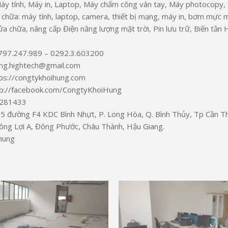
áy tính, Máy in, Laptop, Máy chấm công vân tay, Máy photocopy,
a chữa: máy tính, laptop, camera, thiết bị mạng, máy in, bơm mực 
ửa chữa, nâng cấp Điện năng lượng mặt trời, Pin lưu trữ, Biến tần 
0797.247.989 – 0292.3.603200
ung.hightech@gmail.com
ps://congtykhoihung.com
tp://facebook.com/CongtyKhoiHung
281433
 đường F4 KDC Bình Nhựt, P. Long Hòa, Q. Bình Thủy, Tp Cần Th
ông Lợi A, Đông Phước, Châu Thành, Hậu Giang.
hung