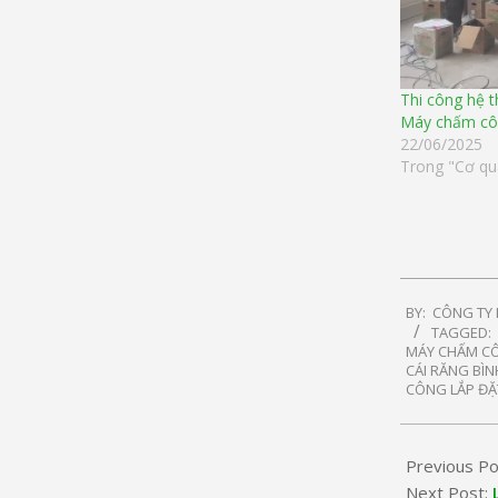
Thi công hệ 
Máy chấm côn
22/06/2025
Trong "Cơ qu
2025-
BY:
CÔNG TY
01-
TAGGED:
12
MÁY CHẤM CÔ
CÁI RĂNG BÌ
CÔNG LẮP ĐẶT
Previous Po
Next Post: