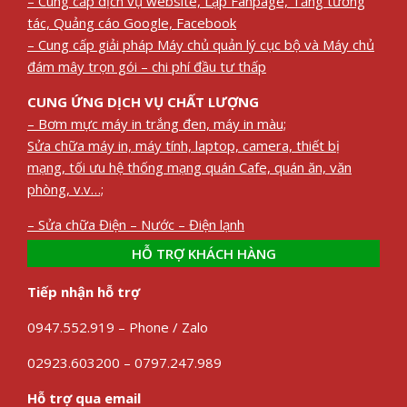
– Cung cấp dịch vụ website, Lập Fanpage, Tăng tương
tác, Quảng cáo Google, Facebook
– Cung cấp giải pháp Máy chủ quản lý cục bộ và Máy chủ
đám mây trọn gói – chi phí đầu tư thấp
CUNG ỨNG DỊCH VỤ CHẤT LƯỢNG
– Bơm mực máy in trắng đen, máy in màu;
Sửa chữa máy in, máy tính, laptop, camera, thiết bị
mạng, tối ưu hệ thống mạng quán Cafe, quán ăn, văn
phòng, v.v…;
– Sửa chữa Điện – Nước – Điện lạnh
HỖ TRỢ KHÁCH HÀNG
Tiếp nhận hỗ trợ
0947.552.919 – Phone / Zalo
02923.603200 – 0797.247.989
Hỗ trợ qua email