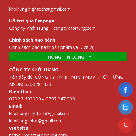
khoihung.hightech@gmail.com
Hỗ trợ qua Fanpage:
Công ty Khởi Hưng – congtykhoihung.com
Chính sách bảo hành:
Chính sách bảo hành Sản phẩm và Dịch vụ
THÔNG TIN CÔNG TY
CÔNG TY KHỞI HƯNG
Tên đầy đủ: CÔNG TY TNHH MTV TMDV KHỞI HƯNG
MSDN: 6300281433
Điện thoại:
0292.3.603200 – 0797.247.989
Email:
khoihung.hightech@gmail.com
khoihungcoltd@gmail.com
Website:
https://congtykhoihung.com