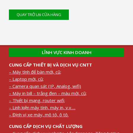
QUAY TRỞ LẠI CỬA HÀNG
2021-
01-
12
LĨNH VỰC KINH DOANH
CUNG CẤP THIẾT BỊ VÀ DỊCH VỤ CNTT
– Máy tính để bàn mới, cũ;
– Laptop mới, cũ;
– Camera quan sát (IP, Analog, wifi)
– Máy in bill – trắng đen – màu mới, cũ;
– Thiết bị mạng, router wifi;
– Linh kiện máy tính, máy in, v.v….
– Định vị xe máy, mô tô, ô tô.
CUNG CẤP DỊCH VỤ CHẤT LƯỢNG