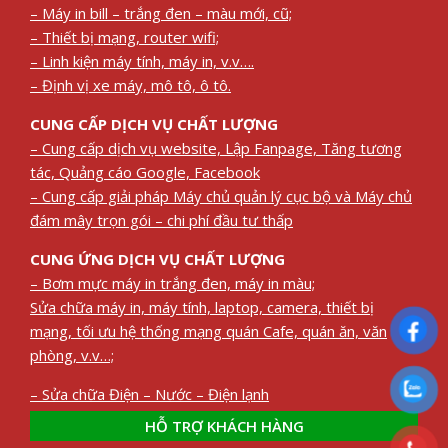
– Máy in bill – trắng đen – màu mới, cũ;
– Thiết bị mạng, router wifi;
– Linh kiện máy tính, máy in, v.v….
– Định vị xe máy, mô tô, ô tô.
CUNG CẤP DỊCH VỤ CHẤT LƯỢNG
– Cung cấp dịch vụ website, Lập Fanpage, Tăng tương
tác, Quảng cáo Google, Facebook
– Cung cấp giải pháp Máy chủ quản lý cục bộ và Máy chủ
đám mây trọn gói – chi phí đầu tư thấp
CUNG ỨNG DỊCH VỤ CHẤT LƯỢNG
– Bơm mực máy in trắng đen, máy in màu;
Sửa chữa máy in, máy tính, laptop, camera, thiết bị
mạng, tối ưu hệ thống mạng quán Cafe, quán ăn, văn
phòng, v.v…;
– Sửa chữa Điện – Nước – Điện lạnh
HỖ TRỢ KHÁCH HÀNG