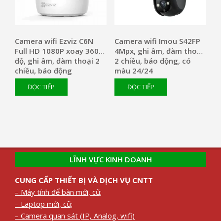
Camera wifi Ezviz C6N
Camera wifi Imou S42FP
Full HD 1080P xoay 360
4Mpx, ghi âm, đàm thoại
độ, ghi âm, đàm thoại 2
2 chiều, báo động, có
chiều, báo động
màu 24/24
ĐỌC TIẾP
ĐỌC TIẾP
LĨNH VỰC KINH DOANH
CUNG CẤP THIẾT BỊ VÀ DỊCH VỤ CNTT
– Máy tính để bàn mới, cũ;
– Laptop mới, cũ;
– Camera quan sát (IP, Analog, wifi)