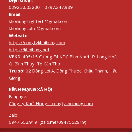
Điện thoại:
0292.3.603200 – 0797.247.989
Email:
khoihung.hightech@gmail.com
khoihungcoltd@gmail.com
Website:
https://congtykhoihung.com
https://khoihung.net
VPKD
: 405/15 đường F4 KDC Bình Nhựt, P. Long Hoà,
Q. Bình Thủy, Tp Cần Thơ
Trụ sở:
02 Đông Lợi A, Đông Phước, Châu Thành, Hậu
Giang
KÊNH MẠNG XÃ HỘI
Fanpage:
Công ty Khởi Hưng – congtykhoihung.com
Zalo:
0947.552.919 (zalo.me/0947552919)