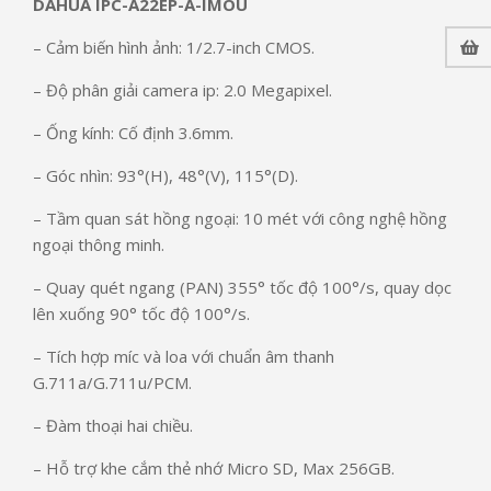
DAHUA IPC-A22EP-A-IMOU
– Cảm biến hình ảnh: 1/2.7-inch CMOS.
– Độ phân giải camera ip: 2.0 Megapixel.
– Ống kính: Cố định 3.6mm.
– Góc nhìn: 93°(H), 48°(V), 115°(D).
– Tầm quan sát hồng ngoại: 10 mét với công nghệ hồng
ngoại thông minh.
– Quay quét ngang (PAN) 355° tốc độ 100°/s, quay dọc
lên xuống 90° tốc độ 100°/s.
– Tích hợp míc và loa với chuẩn âm thanh
G.711a/G.711u/PCM.
– Đàm thoại hai chiều.
– Hỗ trợ khe cắm thẻ nhớ Micro SD, Max 256GB.