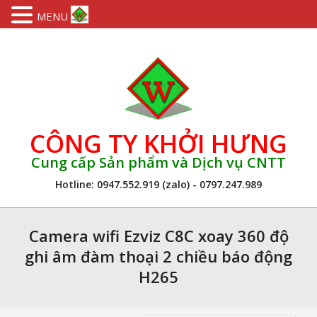
MENU
Skip
to
content
CÔNG TY KHỞI HƯNG
Cung cấp Sản phẩm và Dịch vụ CNTT
Hotline: 0947.552.919 (zalo) - 0797.247.989
Primary
Navigation
Camera wifi Ezviz C8C xoay 360 độ
Menu
ghi âm đàm thoại 2 chiều báo động
H265