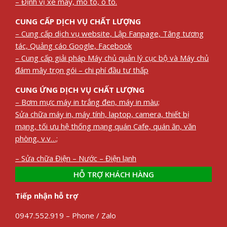
– Định vị xe máy, mô tô, ô tô.
CUNG CẤP DỊCH VỤ CHẤT LƯỢNG
– Cung cấp dịch vụ website, Lập Fanpage, Tăng tương
tác, Quảng cáo Google, Facebook
– Cung cấp giải pháp Máy chủ quản lý cục bộ và Máy chủ
đám mây trọn gói – chi phí đầu tư thấp
CUNG ỨNG DỊCH VỤ CHẤT LƯỢNG
– Bơm mực máy in trắng đen, máy in màu;
Sửa chữa máy in, máy tính, laptop, camera, thiết bị
mạng, tối ưu hệ thống mạng quán Cafe, quán ăn, văn
phòng, v.v…;
– Sửa chữa Điện – Nước – Điện lạnh
HỖ TRỢ KHÁCH HÀNG
Tiếp nhận hỗ trợ
0947.552.919 – Phone / Zalo