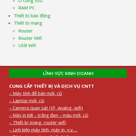
Ổ cứng SSD
RAM PC
Thiết bị báo động
Thiết bị mạng
Router
Router Wifi
USB Wifi
LĨNH VỰC KINH DOANH
CUNG CẤP THIẾT BỊ VÀ DỊCH VỤ CNTT
– Máy tính để bàn mới, cũ;
– Laptop mới, cũ;
– Camera quan sát (IP, Analog, wifi)
– Máy in bill – trắng đen – màu mới, cũ;
– Thiết bị mạng, router wifi;
– Linh kiện máy tính, máy in, v.v….