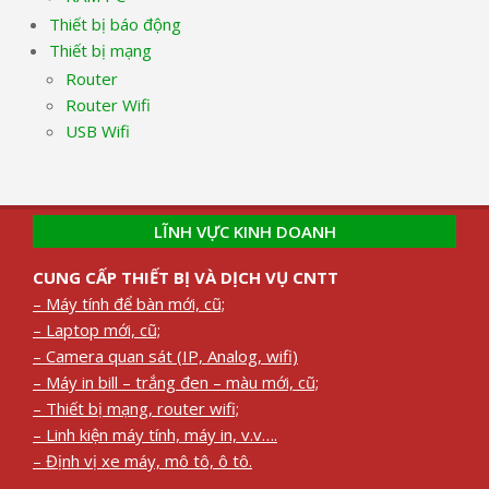
Thiết bị báo động
Thiết bị mạng
Router
Router Wifi
USB Wifi
LĨNH VỰC KINH DOANH
CUNG CẤP THIẾT BỊ VÀ DỊCH VỤ CNTT
– Máy tính để bàn mới, cũ;
– Laptop mới, cũ;
– Camera quan sát (IP, Analog, wifi)
– Máy in bill – trắng đen – màu mới, cũ;
– Thiết bị mạng, router wifi;
– Linh kiện máy tính, máy in, v.v….
– Định vị xe máy, mô tô, ô tô.