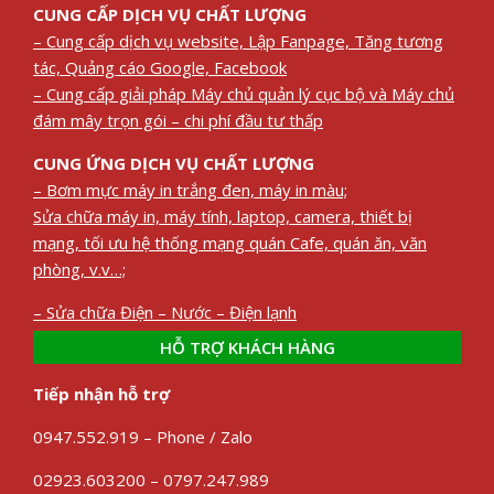
CUNG CẤP DỊCH VỤ CHẤT LƯỢNG
– Cung cấp dịch vụ website, Lập Fanpage, Tăng tương
tác, Quảng cáo Google, Facebook
– Cung cấp giải pháp Máy chủ quản lý cục bộ và Máy chủ
đám mây trọn gói – chi phí đầu tư thấp
CUNG ỨNG DỊCH VỤ CHẤT LƯỢNG
– Bơm mực máy in trắng đen, máy in màu;
Sửa chữa máy in, máy tính, laptop, camera, thiết bị
mạng, tối ưu hệ thống mạng quán Cafe, quán ăn, văn
phòng, v.v…;
– Sửa chữa Điện – Nước – Điện lạnh
HỖ TRỢ KHÁCH HÀNG
Tiếp nhận hỗ trợ
0947.552.919 – Phone / Zalo
02923.603200 – 0797.247.989