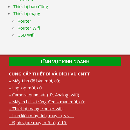
Thiết bị báo động
Thiết bị mạng
Router
Router Wifi
USB Wifi
LĨNH VỰC KINH DOANH
CUNG CẤP THIẾT BỊ VÀ DỊCH VỤ CNTT
– Máy tính để bàn mới, cũ;
– Laptop mới, cũ;
– Camera quan sát (IP, Analog, wifi)
– Máy in bill – trắng đen – màu mới, cũ;
– Thiết bị mạng, router wifi;
– Linh kiện máy tính, máy in, v.v….
– Định vị xe máy, mô tô, ô tô.