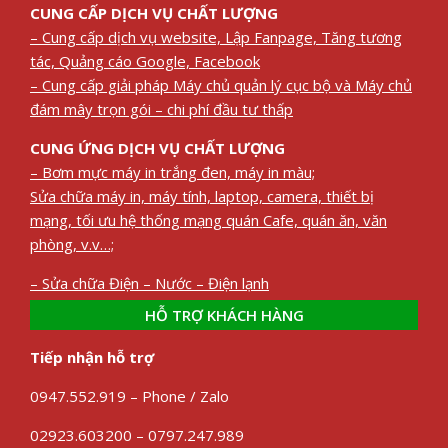
CUNG CẤP DỊCH VỤ CHẤT LƯỢNG
– Cung cấp dịch vụ website, Lập Fanpage, Tăng tương
tác, Quảng cáo Google, Facebook
– Cung cấp giải pháp Máy chủ quản lý cục bộ và Máy chủ
đám mây trọn gói – chi phí đầu tư thấp
CUNG ỨNG DỊCH VỤ CHẤT LƯỢNG
– Bơm mực máy in trắng đen, máy in màu;
Sửa chữa máy in, máy tính, laptop, camera, thiết bị
mạng, tối ưu hệ thống mạng quán Cafe, quán ăn, văn
phòng, v.v…;
– Sửa chữa Điện – Nước – Điện lạnh
HỖ TRỢ KHÁCH HÀNG
Tiếp nhận hỗ trợ
0947.552.919 – Phone / Zalo
02923.603200 – 0797.247.989