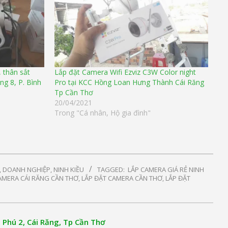
 thân sắt
Lắp đặt Camera Wifi Ezviz C3W Color night
ng 8, P. Bình
Pro tại KCC Hồng Loan Hưng Thành Cái Răng
Tp Cần Thơ
20/04/2021
Trong "Cá nhân, Hộ gia đình"
, DOANH NGHIỆP
,
NINH KIỀU
TAGGED:
LẮP CAMERA GIÁ RẺ NINH
AMERA CÁI RĂNG CẦN THƠ
,
LẮP ĐẶT CAMERA CẦN THƠ
,
LẮP ĐẶT
Phú 2, Cái Răng, Tp Cần Thơ