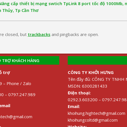
Nâng cấp thiết bị mạng swtich TpLink 8 port tốc độ 1000Mb,
h Thủy, Tp Cần Thơ
e closed, but
trackbacks
and pingbacks are open.
 TRỢ KHÁCH HÀNG
ỗ trợ
CÔNG TY KHỞI HƯNG
Tên đầy đủ: CÔNG TY TNH
 – Phone / Zalo
MSDN: 6300281433
Điện thoại:
0 – 0797.247.989
0292.3.603200 – 0797.247.9
email
Email:
khoihung.hightech@gmail.com
ghtech@gmail.com
khoihungcoltd@gmail.com
Website: