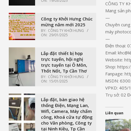
ON:
19/03/2025
CÔNG TY K
Mang sản phẩ
—
Công ty Khởi Hưng Chúc
mừng năm mới 2025
Chuyên cung 
BY:
CÔNG TY KHỞI HƯNG
máy photocop
ON:
29/01/2025
—
Điện thoại: 
Email: khc@k
Lắp đặt thiết bị họp
trực tuyến, hội nghị
Website: htt
trực tuyến tại Ô Môn,
Shop: https:
Thốt Nốt, Tp Cần Thơ
Fanpage: ht
BY:
CÔNG TY KHỞI HƯNG
MSDN: 6300
ON:
15/01/2025
VPKD: 405/15
Trụ sở: 02 Đ
Lắp đặt, bàn giao hệ
thống Điện, Mạng Lan,
Wifi, Camera, Máy chấm
Liên quan
công, Khoá cửa tự động
cho Văn phòng, Công ty
tại Ninh Kiều, Tp Cần