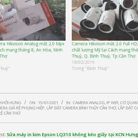
ra Hikvison Analog mắt 2.0 Mpx
Camera Hikvison mắt 2.0 Full HD,
ách mạng tháng 8, An Hòa, Ninh
chất lượng Mỹ tại Cách mạng thá
 Thơ
Thuỷ, Q. Bình Thuỷ, Tp Cần Thơ
19/02/2019
Thuỷ"
Trong "Bình Thuỷ"
 KHỞI HƯNG
ON:
15/01/2021
IN:
CAMERA ANALOG, IP WIFI
,
CƠ QUAN
ERA GIÁ RẺ PHỤNG HIỆP
,
LẮP ĐẶT CAMERA BÌNH THỦY CẦN THƠ
,
LẮP ĐẶT C
RẺ CẦN THƠ
st:
Sửa máy in kim Epson LQ310 không kéo giấy tại KCN Hưng 