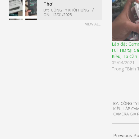
Thơ
BY:
CÔNG TY KHỞI HƯNG
ON:
12/01/2025
VIEW ALL
Lắp đặt Came
Full HD tại C
Kiều, Tp Cần
05/04/2021
Trong "Bình 
2021-
BY:
CÔNG TY
01-
KIỀU
,
LẮP CAM
15
CAMERA GIÁ 
Previous Po