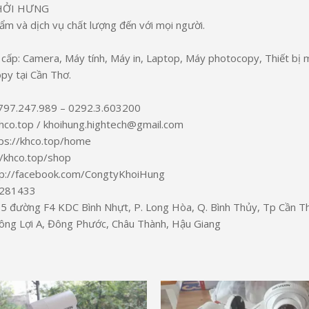
HỞI HƯNG
m và dịch vụ chất lượng đến với mọi người.
cấp: Camera, Máy tính, Máy in, Laptop, Máy photocopy, Thiết bị m
y tại Cần Thơ.
0797.247.989 – 0292.3.603200
hco.top / khoihung.hightech@gmail.com
ps://khco.top/home
//khco.top/shop
tp://facebook.com/CongtyKhoiHung
281433
 đường F4 KDC Bình Nhựt, P. Long Hòa, Q. Bình Thủy, Tp Cần Th
ông Lợi A, Đông Phước, Châu Thành, Hậu Giang