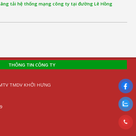
 nâng tải hệ thống mạng công ty tại đường Lê Hồng
THÔNG TIN CÔNG TY
H MTV TMDV KHỞI HƯNG
89