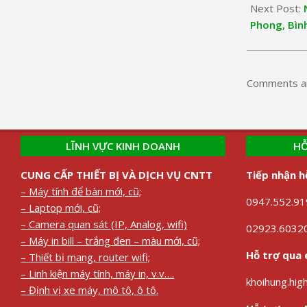
Next Post:
Phong, Bìn
Comments ar
LĨNH VỰC KINH DOANH
HỖ
CUNG CẤP THIẾT BỊ VÀ DỊCH VỤ CNTT
Tiếp nhận h
– Máy tính để bàn mới, cũ;
0947.552.919
– Laptop mới, cũ;
– Camera quan sát (IP, Analog, wifi)
02923.60320
– Máy in bill – trắng đen – màu mới, cũ;
Hỗ trợ qua 
– Thiết bị mạng, router wifi;
– Linh kiện máy tính, máy in, v.v….
khoihung.hi
– Định vị xe máy, mô tô, ô tô.