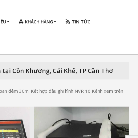
IỆU
KHÁCH HÀNG
TIN TỨC
Prim
Navi
Men
n tại Cồn Khương, Cái Khế, TP Cần Thơ
a ban đêm 30m. Kết hợp đầu ghi hình NVR 16 Kênh xem trên