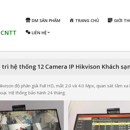
DM SẢN PHẨM
TRANG CHỦ
GIỚI TH
ụ CNTT
LIÊN HỆ
 trì hệ thống 12 Camera IP Hikvison Khách sạ
kvison độ phân giải Full HD, mắt 2.0 và 4.0 Mpx, quan sát tầm x
thoại. Hệ thống bảo hành 24 tháng.