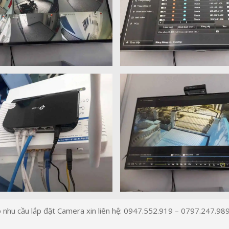
 nhu cầu lắp đặt Camera xin liên hệ: 0947.552.919 – 0797.247.98