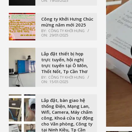
ON:
19/03/2025
Công ty Khởi Hưng Chúc
mừng năm mới 2025
BY:
CÔNG TY KHỞI HƯNG
ON:
29/01/2025
Lắp đặt thiết bị họp
trực tuyến, hội nghị
trực tuyến tại Ô Môn,
Thốt Nốt, Tp Cần Thơ
BY:
CÔNG TY KHỞI HƯNG
ON:
15/01/2025
Lắp đặt, bàn giao hệ
thống Điện, Mạng Lan,
Wifi, Camera, Máy chấm
công, Khoá cửa tự động
cho Văn phòng, Công ty
tại Ninh Kiều, Tp Cần