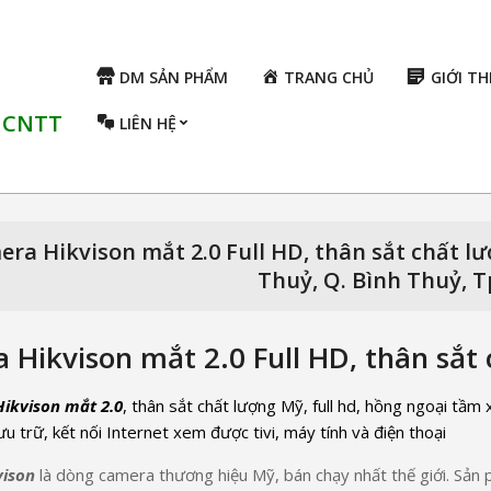
DM SẢN PHẨM
TRANG CHỦ
GIỚI TH
ụ CNTT
LIÊN HỆ
ra Hikvison mắt 2.0 Full HD, thân sắt chất l
Thuỷ, Q. Bình Thuỷ, 
 Hikvison mắt 2.0 Full HD, thân sắt
ikvison mắt 2.0
, thân sắt chất lượng Mỹ, full hd, hồng ngoại tầm
u trữ, kết nối Internet xem được tivi, máy tính và điện thoại
ison
là dòng camera thương hiệu Mỹ, bán chạy nhất thế giới. Sản