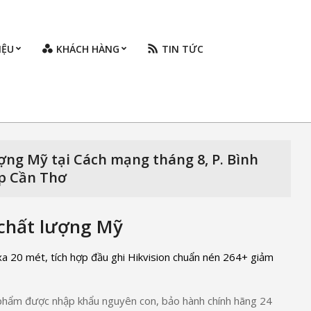
IỆU
KHÁCH HÀNG
TIN TỨC
Prim
Navi
Men
ượng Mỹ tại Cách mạng tháng 8, P. Bình
Tp Cần Thơ
 chất lượng Mỹ
 xa 20 mét, tích hợp đầu ghi Hikvision chuẩn nén 264+ giảm
 phẩm được nhập khẩu nguyên con, bảo hành chính hãng 24