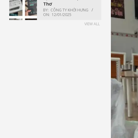
Thơ
BY:
CÔNG TY KHỞI HƯNG
ON:
12/01/2025
VIEW ALL