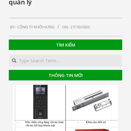
quản lý
2020-
BY:
CÔNG TY KHỞI HƯNG
ON:
27/10/2020
10-
27
TÌM KIẾM
Search
THÔNG TIN MỚI