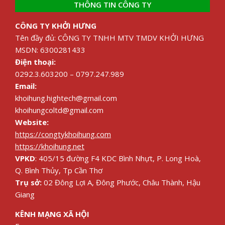
THÔNG TIN CÔNG TY
CÔNG TY KHỞI HƯNG
Tên đầy đủ: CÔNG TY TNHH MTV TMDV KHỞI HƯNG
MSDN: 6300281433
Điện thoại:
0292.3.603200 – 0797.247.989
Email:
khoihung.hightech@gmail.com
khoihungcoltd@gmail.com
Website:
https://congtykhoihung.com
https://khoihung.net
VPKD
: 405/15 đường F4 KDC Bình Nhựt, P. Long Hoà,
Q. Bình Thủy, Tp Cần Thơ
Trụ sở:
02 Đông Lợi A, Đông Phước, Châu Thành, Hậu
Giang
KÊNH MẠNG XÃ HỘI