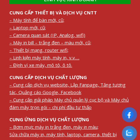
CUNG CẤP THIẾT BỊ VÀ DỊCH VỤ CNTT
– Máy tính để bàn mới, cũ;
– Laptop mới, cũ;
– Camera quan sát (IP, Analog, wifi)
– Máy in bill – trắng đen – màu mới, cũ;
– Thiết bị mạng, router wifi;
– Linh kiện máy tính, máy in, v.v….
– Định vị xe máy, mô tô, ô tô.
CUNG CẤP DỊCH VỤ CHẤT LƯỢNG
– Cung cấp dịch vụ website, Lập Fanpage, Tăng tương
tác, Quảng cáo Google, Facebook
– Cung cấp giải pháp Máy chủ quản lý cục bộ và Máy chủ
đám mây trọn gói – chi phí đầu tư thấp
CUNG ỨNG DỊCH VỤ CHẤT LƯỢNG
– Bơm mực máy in trắng đen, máy in màu;
Sửa chữa máy in, máy tính, laptop, camera, thiết bị