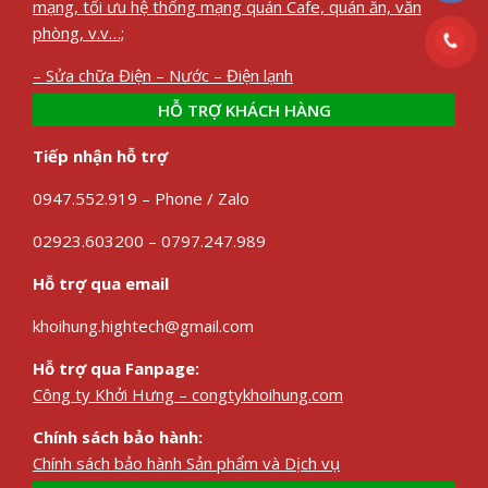
mạng, tối ưu hệ thống mạng quán Cafe, quán ăn, văn
phòng, v.v…;
– Sửa chữa Điện – Nước – Điện lạnh
HỖ TRỢ KHÁCH HÀNG
Tiếp nhận hỗ trợ
0947.552.919 – Phone / Zalo
02923.603200 – 0797.247.989
Hỗ trợ qua email
khoihung.hightech@gmail.com
Hỗ trợ qua Fanpage:
Công ty Khởi Hưng – congtykhoihung.com
Chính sách bảo hành:
Chính sách bảo hành Sản phẩm và Dịch vụ