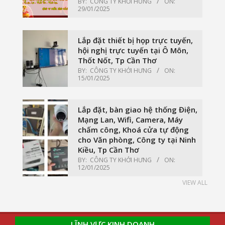
BY:
CÔNG TY KHỞI HƯNG
ON:
29/01/2025
Lắp đặt thiết bị họp trực tuyến,
hội nghị trực tuyến tại Ô Môn,
Thốt Nốt, Tp Cần Thơ
BY:
CÔNG TY KHỞI HƯNG
ON:
15/01/2025
Lắp đặt, bàn giao hệ thống Điện,
Mạng Lan, Wifi, Camera, Máy
chấm công, Khoá cửa tự động
cho Văn phòng, Công ty tại Ninh
Kiều, Tp Cần Thơ
BY:
CÔNG TY KHỞI HƯNG
ON:
12/01/2025
VIEW ALL
LĨNH VỰC KINH DOANH