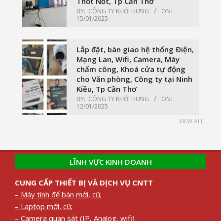
Thốt Nốt, Tp Cần Thơ
BY:
CÔNG TY KHỞI HƯNG
ON:
15/01/2025
Lắp đặt, bàn giao hệ thống Điện,
Mạng Lan, Wifi, Camera, Máy
chấm công, Khoá cửa tự động
cho Văn phòng, Công ty tại Ninh
Kiều, Tp Cần Thơ
BY:
CÔNG TY KHỞI HƯNG
ON:
12/01/2025
VIEW ALL
LĨNH VỰC KINH DOANH
CUNG CẤP THIẾT BỊ VÀ DỊCH VỤ CNTT
– Máy tính để bàn mới, cũ;
– Laptop mới, cũ;
– Camera quan sát (IP, Analog, wifi)