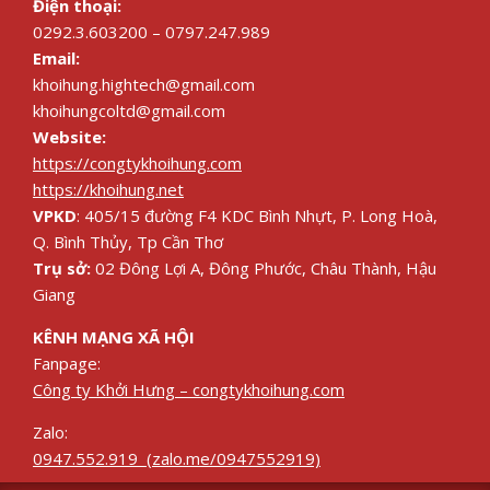
Điện thoại:
0292.3.603200 – 0797.247.989
Email:
khoihung.hightech@gmail.com
khoihungcoltd@gmail.com
Website:
https://congtykhoihung.com
https://khoihung.net
VPKD
: 405/15 đường F4 KDC Bình Nhựt, P. Long Hoà,
Q. Bình Thủy, Tp Cần Thơ
Trụ sở:
02 Đông Lợi A, Đông Phước, Châu Thành, Hậu
Giang
KÊNH MẠNG XÃ HỘI
Fanpage:
Công ty Khởi Hưng – congtykhoihung.com
Zalo:
0947.552.919 (zalo.me/0947552919)