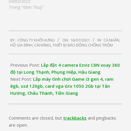
04/03/2022
Trong "Bình Thuỷ"
2021-
BY:
CÔNG TY KHỞI HƯNG
ON:
16/07/2021
IN:
CÁ NHÂN,
07-
HỘ GIA ĐÌNH
,
CÁI RĂNG
,
THIẾT BỊ BÁO ĐỘNG CHỐNG TRỘM
16
Previous Post:
Lắp đặt 4 camera Ezviz C6N xoay 360
độ tại Long Thạnh, Phụng Hiệp, Hậu Giang
Next Post:
Lắp máy tính chơi Game i3 gen 4, ram
8gb, ssd 120gb, card vga Gtx 1050 2Gb tại Tân
Hương, Châu Thành, Tiền Giang
Comments are closed, but
trackbacks
and pingbacks
are open.