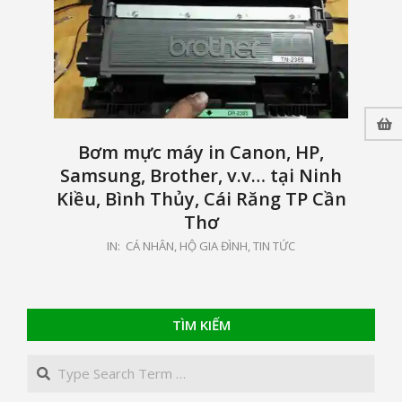
Bơm mực máy in Canon, HP,
Samsung, Brother, v.v… tại Ninh
Kiều, Bình Thủy, Cái Răng TP Cần
Thơ
2020-
IN:
CÁ NHÂN, HỘ GIA ĐÌNH
,
TIN TỨC
09-
05
TÌM KIẾM
Search