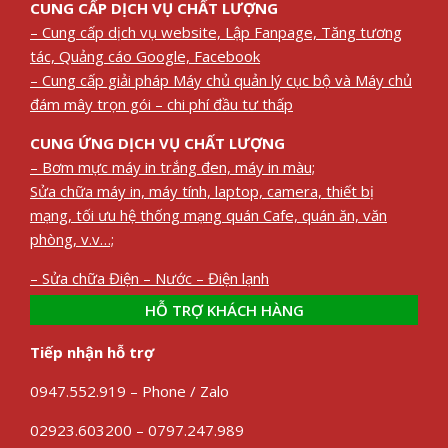
CUNG CẤP DỊCH VỤ CHẤT LƯỢNG
– Cung cấp dịch vụ website, Lập Fanpage, Tăng tương
tác, Quảng cáo Google, Facebook
– Cung cấp giải pháp Máy chủ quản lý cục bộ và Máy chủ
đám mây trọn gói – chi phí đầu tư thấp
CUNG ỨNG DỊCH VỤ CHẤT LƯỢNG
– Bơm mực máy in trắng đen, máy in màu;
Sửa chữa máy in, máy tính, laptop, camera, thiết bị
mạng, tối ưu hệ thống mạng quán Cafe, quán ăn, văn
phòng, v.v…;
– Sửa chữa Điện – Nước – Điện lạnh
HỖ TRỢ KHÁCH HÀNG
Tiếp nhận hỗ trợ
0947.552.919 – Phone / Zalo
02923.603200 – 0797.247.989