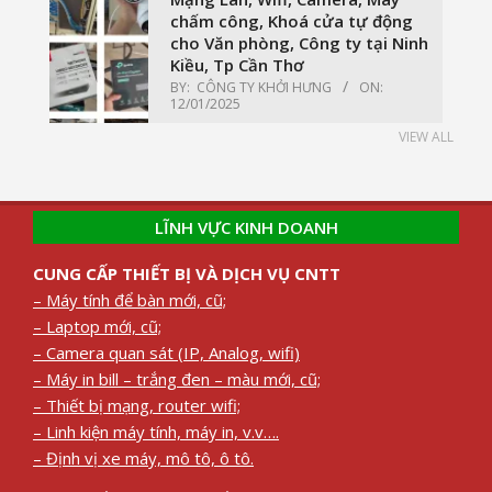
chấm công, Khoá cửa tự động
cho Văn phòng, Công ty tại Ninh
Kiều, Tp Cần Thơ
BY:
CÔNG TY KHỞI HƯNG
ON:
12/01/2025
VIEW ALL
LĨNH VỰC KINH DOANH
CUNG CẤP THIẾT BỊ VÀ DỊCH VỤ CNTT
– Máy tính để bàn mới, cũ;
– Laptop mới, cũ;
– Camera quan sát (IP, Analog, wifi)
– Máy in bill – trắng đen – màu mới, cũ;
– Thiết bị mạng, router wifi;
– Linh kiện máy tính, máy in, v.v….
– Định vị xe máy, mô tô, ô tô.