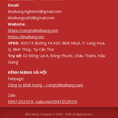
Email:
khoihung.hightech@gmail.com
khoihungcoltd@gmail.com
Website:
https://congtykhoihung.com
https://khoihung.net
VPKD
: 405/15 đường F4 KDC Bình Nhựt, P. Long Hoà,
Q. Bình Thủy, Tp Cần Thơ
Trụ sở:
02 Đông Lợi A, Đông Phước, Châu Thành, Hậu
Giang
KÊNH MẠNG XÃ HỘI
Fanpage:
Công ty Khởi Hưng – congtykhoihung.com
Zalo:
0947.552.919 (zalo.me/0947552919)
Khoi Hung Company © 2016 - 2026 All Right Sevices