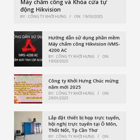
Máy chấm công và Khóa cửa tự
động Hikvision
BY:
CÔNG TY KHỞI HƯNG
ON:
19/03/2025
Hướng dẫn sử dụng phần mềm
Máy chấm công Hikvision iVMS-
4200 AC
BY:
CÔNG TY KHỞI HƯNG
ON:
19/03/2025
Công ty Khởi Hưng Chúc mừng
năm mới 2025
BY:
CÔNG TY KHỞI HƯNG
ON:
29/01/2025
Lắp đặt thiết bị họp trực tuyến,
hội nghị trực tuyến tại Ô Môn,
Thốt Nốt, Tp Cần Thơ
BY:
CÔNG TY KHỞI HƯNG
ON: