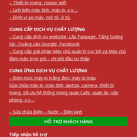
– Thiết bị mạng, router wifi;
– Linh kiện máy tính, máy in, v.v….
– Định vị xe máy, mô tô, ô tô.
CUNG CẤP DỊCH VỤ CHẤT LƯỢNG
– Cung cấp dịch vụ website, Lập Fanpage, Tăng tương
tác, Quảng cáo Google, Facebook
– Cung cấp giải pháp Máy chủ quản lý cục bộ và Máy chủ
đám mây trọn gói – chi phí đầu tư thấp
CUNG ỨNG DỊCH VỤ CHẤT LƯỢNG
– Bơm mực máy in trắng đen, máy in màu;
Sửa chữa máy in, máy tính, laptop, camera, thiết bị
mạng, tối ưu hệ thống mạng quán Cafe, quán ăn, văn
phòng, v.v…;
– Sửa chữa Điện – Nước – Điện lạnh
HỖ TRỢ KHÁCH HÀNG
Tiếp nhận hỗ trợ