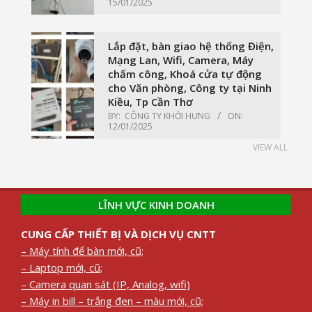
15/01/2025
Lắp đặt, bàn giao hệ thống Điện,
Mạng Lan, Wifi, Camera, Máy
chấm công, Khoá cửa tự động
cho Văn phòng, Công ty tại Ninh
Kiều, Tp Cần Thơ
BY:
CÔNG TY KHỞI HƯNG
ON:
12/01/2025
VIEW ALL
LĨNH VỰC KINH DOANH
CUNG CẤP THIẾT BỊ VÀ DỊCH VỤ CNTT
– Máy tính để bàn mới, cũ;
– Laptop mới, cũ;
– Camera quan sát (IP, Analog, wifi)
– Máy in bill – trắng đen – màu mới, cũ;