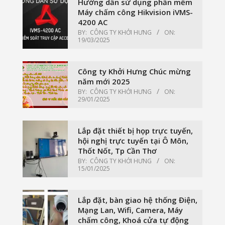
Hướng dẫn sử dụng phần mềm
Máy chấm công Hikvision iVMS-
4200 AC
BY:
CÔNG TY KHỞI HƯNG
ON:
19/03/2025
Công ty Khởi Hưng Chúc mừng
năm mới 2025
BY:
CÔNG TY KHỞI HƯNG
ON:
29/01/2025
Lắp đặt thiết bị họp trực tuyến,
hội nghị trực tuyến tại Ô Môn,
Thốt Nốt, Tp Cần Thơ
BY:
CÔNG TY KHỞI HƯNG
ON:
15/01/2025
Lắp đặt, bàn giao hệ thống Điện,
Mạng Lan, Wifi, Camera, Máy
chấm công, Khoá cửa tự động