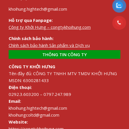
khoihung.hightech@gmail.com
Hỗ trợ qua Fanpage:
Công ty Khởi Hưng – congtykhoihung.com
Chính sách bảo hành:
Chính sách bảo hành Sản phẩm và Dịch vụ
THÔNG TIN CÔNG TY
CÔNG TY KHỞI HƯNG
Tên đầy đủ: CÔNG TY TNHH MTV TMDV KHỞI HƯNG
MSDN: 6300281433
Điện thoại:
0292.3.603200 – 0797.247.989
Email:
khoihung.hightech@gmail.com
khoihungcoltd@gmail.com
Website:
https://congtykhoihung.com