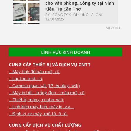
cho Văn phòng, Công ty tại Ninh
Kiều, Tp Cần Thơ
BY:
CÔNG TY KHỞI HƯNG
ON:
12/01/2025
VIEW ALL
LĨNH VỰC KINH DOANH
CUNG CẤP THIẾT BỊ VÀ DỊCH VỤ CNTT
– Máy tính để bàn mới, cũ;
– Laptop mới, cũ;
– Camera quan sát (IP, Analog, wifi)
– Máy in bill – trắng đen – màu mới, cũ;
– Thiết bị mạng, router wifi;
– Linh kiện máy tính, máy in, v.v….
– Định vị xe máy, mô tô, ô tô.
CUNG CẤP DỊCH VỤ CHẤT LƯỢNG