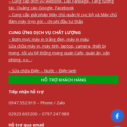
– Cung cấp dịch vụ website, Lập Fanpage, Tăng tương
tác, Quảng cáo Google, Facebook
– Cung cấp giải pháp Máy chủ quản lý cục bộ và Máy chủ
đám mây trọn gói – chi phí đầu tư thấp
CUNG ỨNG DỊCH VỤ CHẤT LƯỢNG
– Bơm mực máy in trắng đen, máy in màu;
Sửa chữa máy in, máy tính, laptop, camera, thiết bị
mạng, tối ưu hệ thống mạng quán Cafe, quán ăn, văn
phòng, v.v…;
– Sửa chữa Điện – Nước – Điện lạnh
HỖ TRỢ KHÁCH HÀNG
Tiếp nhận hỗ trợ
0947.552.919 – Phone / Zalo
02923.603200 – 0797.247.989
Hỗ trợ qua email