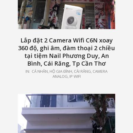
Lắp đặt 2 Camera Wifi C6N xoay
360 độ, ghi âm, đàm thoại 2 chiều
tại tiệm Nail Phương Duy, An
Bình, Cái Răng, Tp Cần Thơ
2021-
IN:
CÁ NHÂN, HỘ GIA ĐÌNH
,
CÁI RĂNG
,
CAMERA
ANALOG, IP WIFI
01-
24