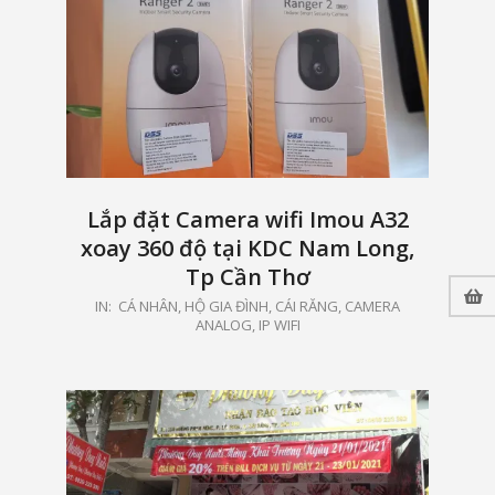
Lắp đặt Camera wifi Imou A32
xoay 360 độ tại KDC Nam Long,
Tp Cần Thơ
2024-
IN:
CÁ NHÂN, HỘ GIA ĐÌNH
,
CÁI RĂNG
,
CAMERA
ANALOG, IP WIFI
11-
13