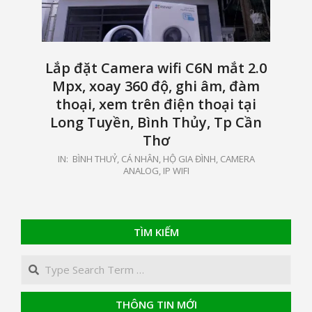
Lắp đặt Camera wifi C6N mắt 2.0
Mpx, xoay 360 độ, ghi âm, đàm
thoại, xem trên điện thoại tại
Long Tuyền, Bình Thủy, Tp Cần
Thơ
2021-
IN:
BÌNH THUỶ
,
CÁ NHÂN, HỘ GIA ĐÌNH
,
CAMERA
ANALOG, IP WIFI
01-
22
TÌM KIẾM
Search
THÔNG TIN MỚI