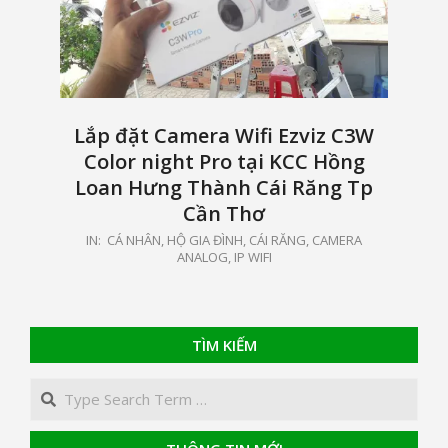
Lắp đặt Camera Wifi Ezviz C3W
Color night Pro tại KCC Hồng
Loan Hưng Thành Cái Răng Tp
Cần Thơ
2021-
IN:
CÁ NHÂN, HỘ GIA ĐÌNH
,
CÁI RĂNG
,
CAMERA
ANALOG, IP WIFI
04-
20
TÌM KIẾM
Search