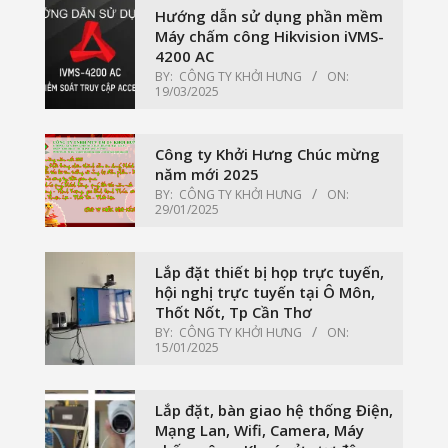
Hướng dẫn sử dụng phần mềm
Máy chấm công Hikvision iVMS-
4200 AC
BY:
CÔNG TY KHỞI HƯNG
ON:
19/03/2025
Công ty Khởi Hưng Chúc mừng
năm mới 2025
BY:
CÔNG TY KHỞI HƯNG
ON:
29/01/2025
Lắp đặt thiết bị họp trực tuyến,
hội nghị trực tuyến tại Ô Môn,
Thốt Nốt, Tp Cần Thơ
BY:
CÔNG TY KHỞI HƯNG
ON:
15/01/2025
Lắp đặt, bàn giao hệ thống Điện,
Mạng Lan, Wifi, Camera, Máy