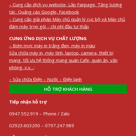
– Cung cấp dịch vụ website, Lập Fanpage, Tăng tương
tác, Quảng cáo Google, Facebook
– Cung cấp giải pháp Máy chủ quản lý cục bộ và Máy chủ
đám mây trọn gói – chi phí đầu tư thấp
CUNG ỨNG DỊCH VỤ CHẤT LƯỢNG
– Bơm mực máy in trắng đen, máy in màu;
Sửa chữa máy in, máy tính, laptop, camera, thiết bị
mạng, tối ưu hệ thống mạng quán Cafe, quán ăn, văn
phòng, v.v…;
– Sửa chữa Điện – Nước – Điện lạnh
HỖ TRỢ KHÁCH HÀNG
Tiếp nhận hỗ trợ
0947.552.919 – Phone / Zalo
02923.603200 – 0797.247.989