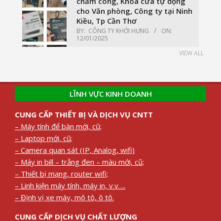
chấm công, Khoá cửa tự động
cho Văn phòng, Công ty tại Ninh
Kiều, Tp Cần Thơ
BY:
CÔNG TY KHỞI HƯNG
ON:
12/01/2025
VIEW ALL
LĨNH VỰC KINH DOANH
CUNG CẤP THIẾT BỊ VÀ DỊCH VỤ CNTT
– Máy tính để bàn mới, cũ;
– Laptop mới, cũ;
– Camera quan sát (IP, Analog, wifi)
– Máy in bill – trắng đen – màu mới, cũ;
– Thiết bị mạng, router wifi;
– Linh kiện máy tính, máy in, v.v….
– Định vị xe máy, mô tô, ô tô.
CUNG CẤP DỊCH VỤ CHẤT LƯỢNG