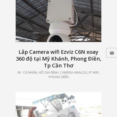
Lắp Camera wifi Ezviz C6N xoay
360 độ tại Mỹ Khánh, Phong Điền,
Tp Cần Thơ
2021-
IN:
CÁ NHÂN, HỘ GIA ĐÌNH
,
CAMERA ANALOG, IP WIFI
,
PHONG ĐIỀN
05-
15