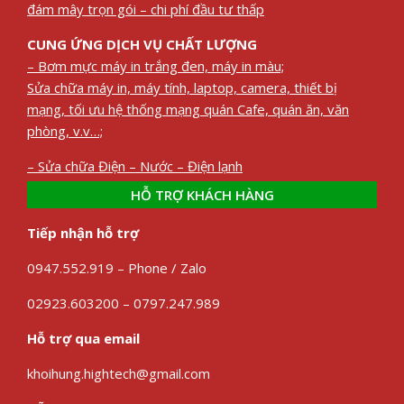
đám mây trọn gói – chi phí đầu tư thấp
CUNG ỨNG DỊCH VỤ CHẤT LƯỢNG
– Bơm mực máy in trắng đen, máy in màu;
Sửa chữa máy in, máy tính, laptop, camera, thiết bị
mạng, tối ưu hệ thống mạng quán Cafe, quán ăn, văn
phòng, v.v…;
– Sửa chữa Điện – Nước – Điện lạnh
HỖ TRỢ KHÁCH HÀNG
Tiếp nhận hỗ trợ
0947.552.919 – Phone / Zalo
02923.603200 – 0797.247.989
Hỗ trợ qua email
khoihung.hightech@gmail.com