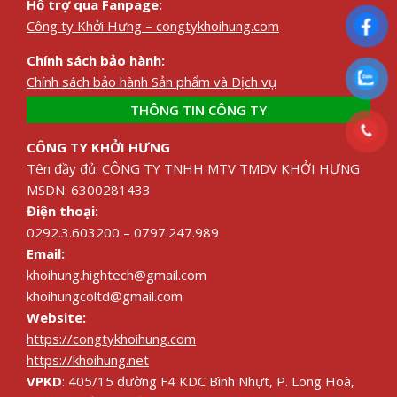
Hỗ trợ qua Fanpage:
Công ty Khởi Hưng – congtykhoihung.com
Chính sách bảo hành:
Chính sách bảo hành Sản phẩm và Dịch vụ
THÔNG TIN CÔNG TY
CÔNG TY KHỞI HƯNG
Tên đầy đủ: CÔNG TY TNHH MTV TMDV KHỞI HƯNG
MSDN: 6300281433
Điện thoại:
0292.3.603200 – 0797.247.989
Email:
khoihung.hightech@gmail.com
khoihungcoltd@gmail.com
Website:
https://congtykhoihung.com
https://khoihung.net
VPKD
: 405/15 đường F4 KDC Bình Nhựt, P. Long Hoà,