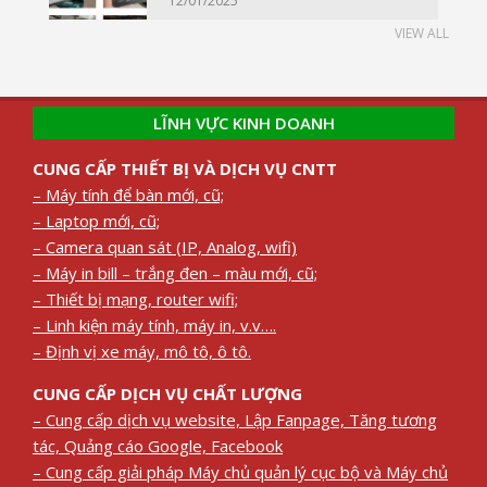
12/01/2025
VIEW ALL
LĨNH VỰC KINH DOANH
CUNG CẤP THIẾT BỊ VÀ DỊCH VỤ CNTT
– Máy tính để bàn mới, cũ;
– Laptop mới, cũ;
– Camera quan sát (IP, Analog, wifi)
– Máy in bill – trắng đen – màu mới, cũ;
– Thiết bị mạng, router wifi;
– Linh kiện máy tính, máy in, v.v….
– Định vị xe máy, mô tô, ô tô.
CUNG CẤP DỊCH VỤ CHẤT LƯỢNG
– Cung cấp dịch vụ website, Lập Fanpage, Tăng tương
tác, Quảng cáo Google, Facebook
– Cung cấp giải pháp Máy chủ quản lý cục bộ và Máy chủ