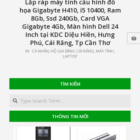
Lắp ráp máy tính cầu hình đồ
họa Gigabyte H410, i5 10400, Ram
8Gb, Ssd 240Gb, Card VGA
Gigabyte 4Gb, Màn hình Dell 24
Inch tại KDC Diệu Hiền, Hưng
Phú, Cái Răng, Tp Cần Thơ
2020-
IN:
CÁ NHÂN, HỘ GIA ĐÌNH
,
CÁI RĂNG
,
MÁY TÍNH,
LAPTOP
07-
31
TÌM KIẾM
Search
THÔNG TIN MỚI