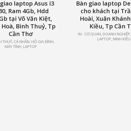
giao laptop Asus i3
Bàn giao laptop De
30, Ram 4Gb, Hdd
cho khách tại Tr
Gb tại Võ Văn Kiệt,
Hoài, Xuân Khánh
 Hoà, Bình Thuỷ, Tp
Kiều, Tp Cần 
Cần Thơ
2021-
IN:
CƠ QUAN, DOANH NGHIỆP
LAPTOP
,
NINH KIỀU
04-
H THUỶ
,
CÁ NHÂN, HỘ GIA ĐÌNH
,
MÁY TÍNH, LAPTOP
20