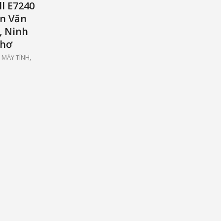
ll E7240
ần Văn
, Ninh
Thơ
,
MÁY TÍNH,