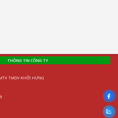
THÔNG TIN CÔNG TY
H MTV TMDV KHỞI HƯNG
89