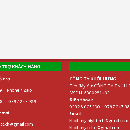
 TRỢ KHÁCH HÀNG
ỗ trợ
CÔNG TY KHỞI HƯNG
Tên đầy đủ: CÔNG TY TNH
 – Phone / Zalo
MSDN: 6300281433
Điện thoại:
0 – 0797.247.989
0292.3.603200 – 0797.247.9
email
Email:
khoihung.hightech@gmail.com
ghtech@gmail.com
khoihungcoltd@gmail.com