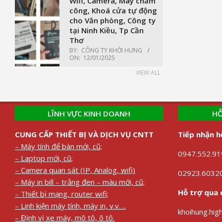
Wifi, Camera, Máy chấm
công, Khoá cửa tự động
cho Văn phòng, Công ty
tại Ninh Kiều, Tp Cần
Thơ
BY:
CÔNG TY KHỞI HƯNG
ON:
12/01/2025
VIEW ALL
LĨNH VỰC KINH DOANH
HỖ
CUNG CẤP THIẾT BỊ VÀ DỊCH VỤ CNTT
Tiếp nhận h
– Máy tính để bàn mới, cũ;
0947.552.919
– Laptop mới, cũ;
– Camera quan sát (IP, Analog, wifi)
02923.60320
– Máy in bill – trắng đen – màu mới, cũ;
Hỗ trợ qua 
– Thiết bị mạng, router wifi;
– Linh kiện máy tính, máy in, v.v….
khoihung.hi
– Định vị xe máy, mô tô, ô tô.