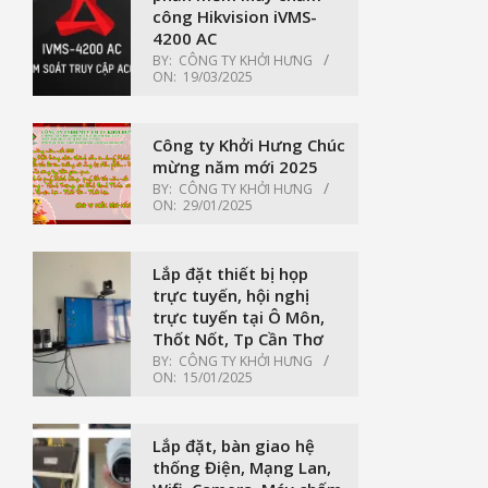
công Hikvision iVMS-
4200 AC
BY:
CÔNG TY KHỞI HƯNG
ON:
19/03/2025
Công ty Khởi Hưng Chúc
mừng năm mới 2025
BY:
CÔNG TY KHỞI HƯNG
ON:
29/01/2025
Lắp đặt thiết bị họp
trực tuyến, hội nghị
trực tuyến tại Ô Môn,
Thốt Nốt, Tp Cần Thơ
BY:
CÔNG TY KHỞI HƯNG
ON:
15/01/2025
Lắp đặt, bàn giao hệ
thống Điện, Mạng Lan,