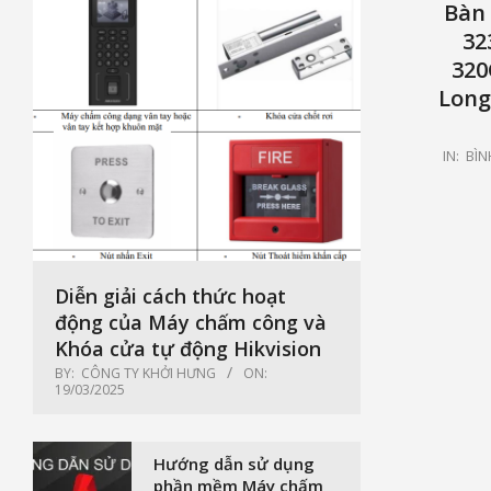
Bàn 
32
320
Long
2021-
IN:
BÌN
05-
15
Diễn giải cách thức hoạt
động của Máy chấm công và
Khóa cửa tự động Hikvision
BY:
CÔNG TY KHỞI HƯNG
ON:
19/03/2025
Hướng dẫn sử dụng
phần mềm Máy chấm