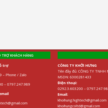
 TRỢ KHÁCH HÀNG
ỗ trợ
CÔNG TY KHỞI HƯNG
Tên đầy đủ: CÔNG TY TNH
 – Phone / Zalo
MSDN: 6300281433
Điện thoại:
0 – 0797.247.989
0292.3.603200 – 0797.247.9
email
Email:
khoihung.hightech@gmail.com
ghtech@gmail.com
khoihungcoltd@gmail.com