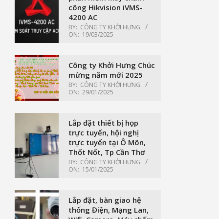
công Hikvision iVMS-
4200 AC
BY:
CÔNG TY KHỞI HƯNG
ON:
19/03/2025
Công ty Khởi Hưng Chúc
mừng năm mới 2025
BY:
CÔNG TY KHỞI HƯNG
ON:
29/01/2025
Lắp đặt thiết bị họp
trực tuyến, hội nghị
trực tuyến tại Ô Môn,
Thốt Nốt, Tp Cần Thơ
BY:
CÔNG TY KHỞI HƯNG
ON:
15/01/2025
Lắp đặt, bàn giao hệ
thống Điện, Mạng Lan,