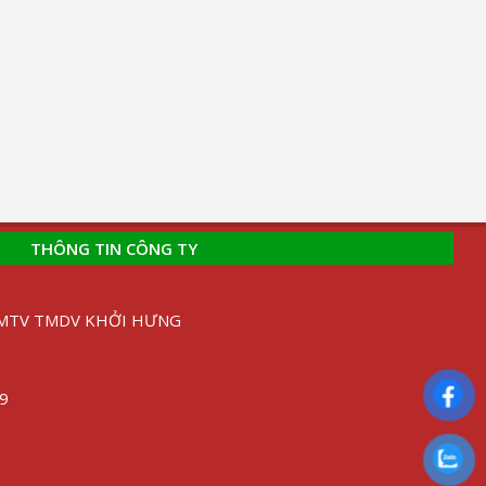
THÔNG TIN CÔNG TY
H MTV TMDV KHỞI HƯNG
89