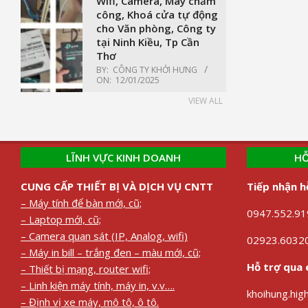
Wifi, Camera, Máy chấm
công, Khoá cửa tự động
cho Văn phòng, Công ty
tại Ninh Kiều, Tp Cần
Thơ
BY:
CÔNG TY KHỞI HƯNG
ON:
12/01/2025
VIEW ALL
LĨNH VỰC KINH DOANH
HỖ
CUNG CẤP THIẾT BỊ VÀ DỊCH VỤ CNTT
Tiếp nhận h
– Máy tính để bàn mới, cũ;
0947.552.919
– Laptop mới, cũ;
– Camera quan sát (IP, Analog, wifi)
02923.60320
– Máy in bill – trắng đen – màu mới, cũ;
Hỗ trợ qua 
– Thiết bị mạng, router wifi;
– Linh kiện máy tính, máy in, v.v….
khoihung.hi
– Định vị xe máy, mô tô, ô tô.