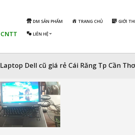
DM SẢN PHẨM
TRANG CHỦ
GIỚI TH
ụ CNTT
LIÊN HỆ
Laptop Dell cũ giá rẻ Cái Răng Tp Cần Th