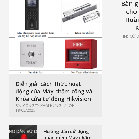
Bàn g
cho 
Hoài
K
2021-
IN:
CƠ Q
04-
20
Diễn giải cách thức hoạt
động của Máy chấm công và
Khóa cửa tự động Hikvision
BY:
CÔNG TY KHỞI HƯNG
ON:
19/03/2025
Hướng dẫn sử dụng
phần mềm Máy chấm