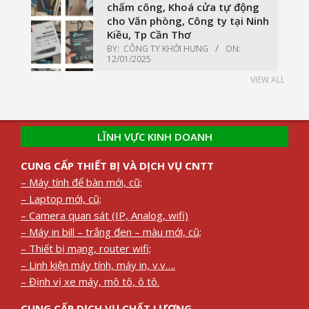
chấm công, Khoá cửa tự động
cho Văn phòng, Công ty tại Ninh
Kiều, Tp Cần Thơ
BY:
CÔNG TY KHỞI HƯNG
ON:
12/01/2025
VIEW ALL
LĨNH VỰC KINH DOANH
CUNG CẤP THIẾT BỊ VÀ DỊCH VỤ CNTT
– Máy tính để bàn mới, cũ;
– Laptop mới, cũ;
– Camera quan sát (IP, Analog, wifi)
– Máy in bill – trắng đen – màu mới, cũ;
– Thiết bị mạng, router wifi;
– Linh kiện máy tính, máy in, v.v….
– Định vị xe máy, mô tô, ô tô.
CUNG CẤP DỊCH VỤ CHẤT LƯỢNG