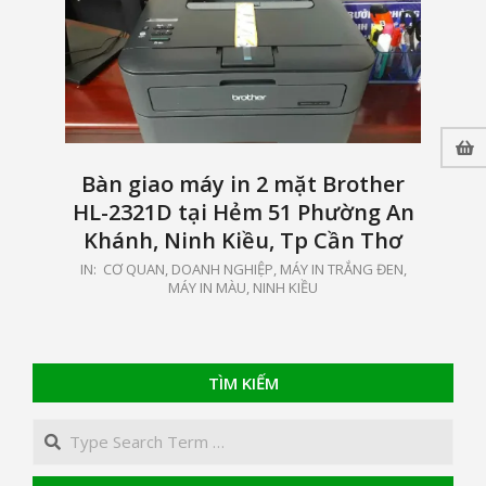
Bàn giao máy in 2 mặt Brother
HL-2321D tại Hẻm 51 Phường An
Khánh, Ninh Kiều, Tp Cần Thơ
2021-
IN:
CƠ QUAN, DOANH NGHIỆP
,
MÁY IN TRẮNG ĐEN,
MÁY IN MÀU
,
NINH KIỀU
04-
20
TÌM KIẾM
Search