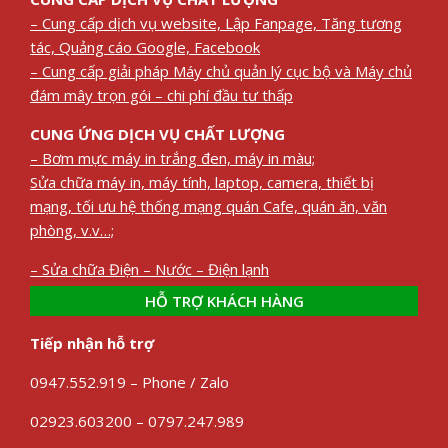
– Cung cấp dịch vụ website, Lập Fanpage, Tăng tương
tác, Quảng cáo Google, Facebook
– Cung cấp giải pháp Máy chủ quản lý cục bộ và Máy chủ
đám mây trọn gói – chi phí đầu tư thấp
CUNG ỨNG DỊCH VỤ CHẤT LƯỢNG
– Bơm mực máy in trắng đen, máy in màu;
Sửa chữa máy in, máy tính, laptop, camera, thiết bị
mạng, tối ưu hệ thống mạng quán Cafe, quán ăn, văn
phòng, v.v…;
– Sửa chữa Điện – Nước – Điện lạnh
HỖ TRỢ KHÁCH HÀNG
Tiếp nhận hỗ trợ
0947.552.919 – Phone / Zalo
02923.603200 – 0797.247.989