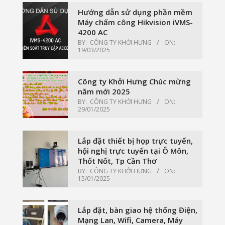
Hướng dẫn sử dụng phần mềm
Máy chấm công Hikvision iVMS-
4200 AC
BY:
CÔNG TY KHỞI HƯNG
ON:
19/03/2025
Công ty Khởi Hưng Chúc mừng
năm mới 2025
BY:
CÔNG TY KHỞI HƯNG
ON:
29/01/2025
Lắp đặt thiết bị họp trực tuyến,
hội nghị trực tuyến tại Ô Môn,
Thốt Nốt, Tp Cần Thơ
BY:
CÔNG TY KHỞI HƯNG
ON:
15/01/2025
Lắp đặt, bàn giao hệ thống Điện,
Mạng Lan, Wifi, Camera, Máy