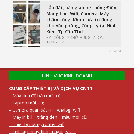
Lắp đặt, bàn giao hệ thống Điện,
Mạng Lan, Wifi, Camera, Máy
chấm công, Khoá cửa tự động
cho Văn phòng, Công ty tại Ninh
Kiều, Tp Cần Thơ
BY:
CÔNG TY KHỞI HƯNG
ON:
12/01/2025
VIEW ALL
LĨNH VỰC KINH DOANH
CUNG CẤP THIẾT BỊ VÀ DỊCH VỤ CNTT
– Máy tính để bàn mới, cũ;
– Laptop mới, cũ;
– Camera quan sát (IP, Analog, wifi)
– Máy in bill – trắng đen – màu mới, cũ;
– Thiết bị mạng, router wifi;
– Linh kiện máy tính, máy in, v.v….