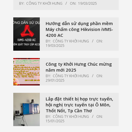
BY:
CÔNG TY KHỞI HƯNG
ON:
19/03/2025
Hướng dẫn sử dụng phần mềm
Máy chấm công Hikvision iVMS-
4200 AC
BY:
CÔNG TY KHỞI HƯNG
ON:
19/03/2025
Công ty Khởi Hưng Chúc mừng
năm mới 2025
BY:
CÔNG TY KHỞI HƯNG
ON:
29/01/2025
Lắp đặt thiết bị họp trực tuyến,
hội nghị trực tuyến tại Ô Môn,
Thốt Nốt, Tp Cần Thơ
BY:
CÔNG TY KHỞI HƯNG
ON:
15/01/2025