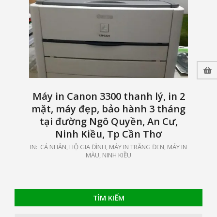
Máy in Canon 3300 thanh lý, in 2
mặt, máy đẹp, bảo hành 3 tháng
tại đường Ngô Quyền, An Cư,
Ninh Kiều, Tp Cần Thơ
2020-
IN:
CÁ NHÂN, HỘ GIA ĐÌNH
,
MÁY IN TRẮNG ĐEN, MÁY IN
MÀU
,
NINH KIỀU
08-
04
TÌM KIẾM