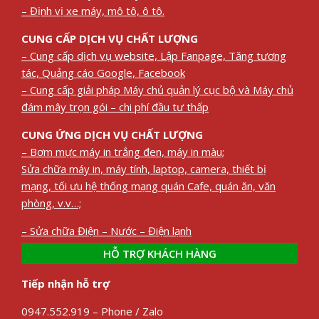
– Định vị xe máy, mô tô, ô tô.
CUNG CẤP DỊCH VỤ CHẤT LƯỢNG
– Cung cấp dịch vụ website, Lập Fanpage, Tăng tương
tác, Quảng cáo Google, Facebook
– Cung cấp giải pháp Máy chủ quản lý cục bộ và Máy chủ
đám mây trọn gói – chi phí đầu tư thấp
CUNG ỨNG DỊCH VỤ CHẤT LƯỢNG
– Bơm mực máy in trắng đen, máy in màu;
Sửa chữa máy in, máy tính, laptop, camera, thiết bị
mạng, tối ưu hệ thống mạng quán Cafe, quán ăn, văn
phòng, v.v…;
– Sửa chữa Điện – Nước – Điện lạnh
HỖ TRỢ KHÁCH HÀNG
Tiếp nhận hỗ trợ
0947.552.919 – Phone / Zalo