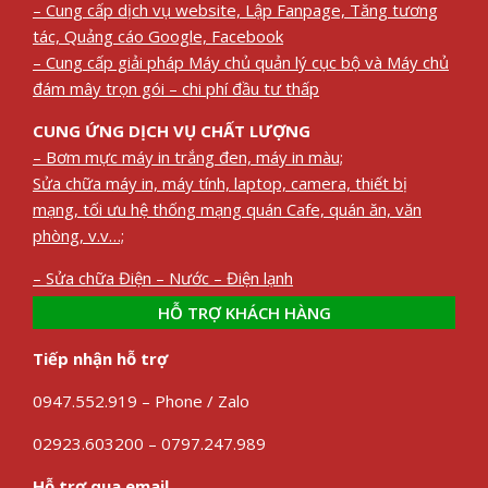
– Cung cấp dịch vụ website, Lập Fanpage, Tăng tương
tác, Quảng cáo Google, Facebook
– Cung cấp giải pháp Máy chủ quản lý cục bộ và Máy chủ
đám mây trọn gói – chi phí đầu tư thấp
CUNG ỨNG DỊCH VỤ CHẤT LƯỢNG
– Bơm mực máy in trắng đen, máy in màu;
Sửa chữa máy in, máy tính, laptop, camera, thiết bị
mạng, tối ưu hệ thống mạng quán Cafe, quán ăn, văn
phòng, v.v…;
– Sửa chữa Điện – Nước – Điện lạnh
HỖ TRỢ KHÁCH HÀNG
Tiếp nhận hỗ trợ
0947.552.919 – Phone / Zalo
02923.603200 – 0797.247.989
Hỗ trợ qua email