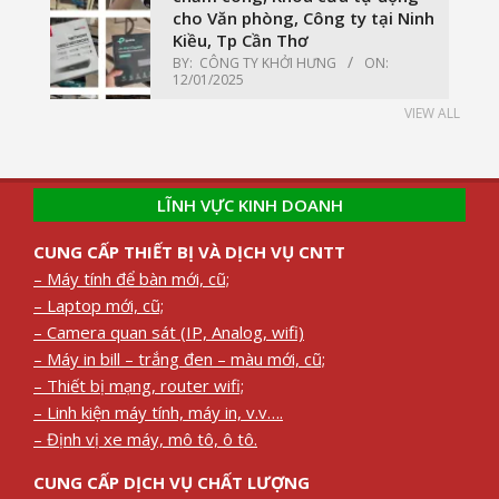
cho Văn phòng, Công ty tại Ninh
Kiều, Tp Cần Thơ
BY:
CÔNG TY KHỞI HƯNG
ON:
12/01/2025
VIEW ALL
LĨNH VỰC KINH DOANH
CUNG CẤP THIẾT BỊ VÀ DỊCH VỤ CNTT
– Máy tính để bàn mới, cũ;
– Laptop mới, cũ;
– Camera quan sát (IP, Analog, wifi)
– Máy in bill – trắng đen – màu mới, cũ;
– Thiết bị mạng, router wifi;
– Linh kiện máy tính, máy in, v.v….
– Định vị xe máy, mô tô, ô tô.
CUNG CẤP DỊCH VỤ CHẤT LƯỢNG