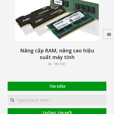
Nâng cấp RAM, nâng cao hiệu
suất máy tính
2019-
IN:
TIN TỨC
08-
12
TÌM KIẾM
Search
THÔNG TIN MỚI