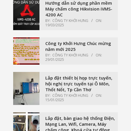
Hướng dẫn sử dụng phần mềm
Máy chấm công Hikvision iVMS-
4200 AC
BY:
CÔNG TY KHỞI HƯNG
ON:
19/03/2025
Công ty Khởi Hưng Chúc mừng
năm mới 2025
BY:
CÔNG TY KHỞI HƯNG
ON:
29/01/2025
Lắp đặt thiết bị họp trực tuyến,
hội nghị trực tuyến tại Ô Môn,
Thốt Nốt, Tp Cần Thơ
BY:
CÔNG TY KHỞI HƯNG
ON:
15/01/2025
Lắp đặt, bàn giao hệ thống Điện,
Mạng Lan, Wifi, Camera, Máy
chấm công, Khoá cửa tự động