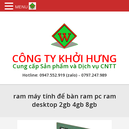
MENU
Skip
to
content
CÔNG TY KHỞI HƯNG
Cung cấp Sản phẩm và Dịch vụ CNTT
Hotline: 0947.552.919 (zalo) - 0797.247.989
Primary
Navigation
ram máy tính để bàn ram pc ram
Menu
desktop 2gb 4gb 8gb