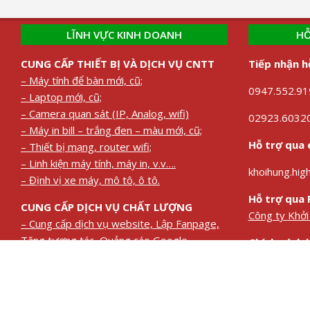
LĨNH VỰC KINH DOANH
HỖ
CUNG CẤP THIẾT BỊ VÀ DỊCH VỤ CNTT
Tiếp nhận h
– Máy tính để bàn mới, cũ;
0947.552.919
– Laptop mới, cũ;
– Camera quan sát (IP, Analog, wifi)
02923.60320
– Máy in bill – trắng đen – màu mới, cũ;
Hỗ trợ qua 
– Thiết bị mạng, router wifi;
– Linh kiện máy tính, máy in, v.v….
khoihung.hi
– Định vị xe máy, mô tô, ô tô.
Hỗ trợ qua 
CUNG CẤP DỊCH VỤ CHẤT LƯỢNG
Công ty Khở
– Cung cấp dịch vụ website, Lập Fanpage,
Tăng tương tác, Quảng cáo Google,
Chính sách 
Facebook
Chính sách b
– Cung cấp giải pháp Máy chủ quản lý cục
bộ và Máy chủ đám mây trọn gói – chi phí
đầu tư thấp