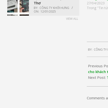
Thơ
27/04/2023
Trong "Tin tứ
BY:
CÔNG TY KHỞI HƯNG
ON:
12/01/2025
VIEW ALL
2022-
BY:
CÔNG TY
09-
10
Previous Po
cho khách t
Next Post:
Comments ar