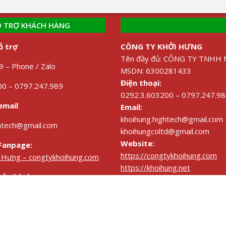
 TRỢ KHÁCH HÀNG
ỗ trợ
CÔNG TY KHỞI HƯNG
Tên đầy đủ: CÔNG TY TNH
 – Phone / Zalo
MSDN: 6300281433
Điện thoại:
0 – 0797.247.989
0292.3.603200 – 0797.247.9
email
Email:
khoihung.hightech@gmail.com
ghtech@gmail.com
khoihungcoltd@gmail.com
Website:
Fanpage:
https://congtykhoihung.com
i Hưng – congtykhoihung.com
https://khoihung.net
bảo hành:
VPKD
: 405/15 đường F4 KDC B
ảo hành Sản phẩm và Dịch vụ
Trụ sở:
02 Đông Lợi A, Đông 
KÊNH MẠNG XÃ HỘI
Fanpage: