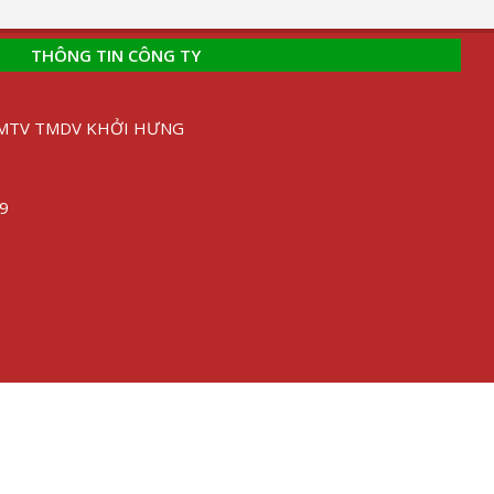
THÔNG TIN CÔNG TY
H MTV TMDV KHỞI HƯNG
89
ình Nhựt, P. Long Hoà, Q. Bình Thủy, Tp Cần Thơ
Phước, Châu Thành, Hậu Giang