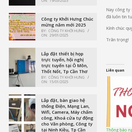
ON:
19/03/2025
Nay công ty 
đã luôn tin 
Công ty Khởi Hưng Chúc
mừng năm mới 2025
Kính chúc qu
BY:
CÔNG TY KHỞI HƯNG
ON:
29/01/2025
Trân trọng!
Lắp đặt thiết bị họp
trực tuyến, hội nghị
trực tuyến tại Ô Môn,
Liên quan
Thốt Nốt, Tp Cần Thơ
BY:
CÔNG TY KHỞI HƯNG
ON:
15/01/2025
Lắp đặt, bàn giao hệ
thống Điện, Mạng Lan,
Wifi, Camera, Máy chấm
công, Khoá cửa tự động
cho Văn phòng, Công ty
tại Ninh Kiều, Tp Cần
Thông báo ng