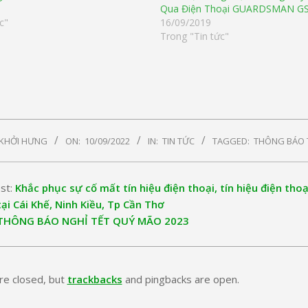
Qua Điện Thoại GUARDSMAN GS
c"
16/09/2019
Trong "Tin tức"
 KHỞI HƯNG
ON:
10/09/2022
IN:
TIN TỨC
TAGGED:
THÔNG BÁO 
st:
Khắc phục sự cố mất tín hiệu điện thoại, tín hiệu điện tho
ại Cái Khế, Ninh Kiều, Tp Cần Thơ
THÔNG BÁO NGHỈ TẾT QUÝ MÃO 2023
e closed, but
trackbacks
and pingbacks are open.