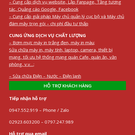
– Cung cấp dịch vụ website, Lập Fanpage, Tăng tương
tác, Quảng cáo Google, Facebook
– Cung cấp giải pháp Máy chủ quản lý cục bộ và Máy chủ
đám mây trọn gói – chi phí đầu tư thấp
CUNG ỨNG DỊCH VỤ CHẤT LƯỢNG
– Bơm mực máy in trắng đen, máy in màu;
Sửa chữa máy in, máy tính, laptop, camera, thiết bị
mạng, tối ưu hệ thống mạng quán Cafe, quán ăn, văn
phòng, v.v…;
– Sửa chữa Điện – Nước – Điện lạnh
HỖ TRỢ KHÁCH HÀNG
Tiếp nhận hỗ trợ
0947.552.919 – Phone / Zalo
02923.603200 – 0797.247.989
Hỗ trợ qua email