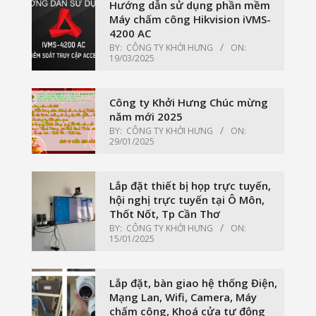
Hướng dẫn sử dụng phần mềm
Máy chấm công Hikvision iVMS-
4200 AC
BY:
CÔNG TY KHỞI HƯNG
ON:
19/03/2025
Công ty Khởi Hưng Chúc mừng
năm mới 2025
BY:
CÔNG TY KHỞI HƯNG
ON:
29/01/2025
Lắp đặt thiết bị họp trực tuyến,
hội nghị trực tuyến tại Ô Môn,
Thốt Nốt, Tp Cần Thơ
BY:
CÔNG TY KHỞI HƯNG
ON:
15/01/2025
Lắp đặt, bàn giao hệ thống Điện,
Mạng Lan, Wifi, Camera, Máy
chấm công, Khoá cửa tự động