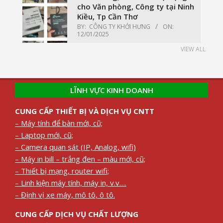
cho Văn phòng, Công ty tại Ninh
Kiều, Tp Cần Thơ
BY:
CÔNG TY KHỞI HƯNG
ON:
12/01/2025
VIEW ALL
LĨNH VỰC KINH DOANH
CUNG CẤP THIẾT BỊ VÀ DỊCH VỤ CNTT
– Máy tính để bàn mới, cũ;
– Laptop mới, cũ;
– Camera quan sát (IP, Analog, wifi)
– Máy in bill – trắng đen – màu mới, cũ;
– Thiết bị mạng, router wifi;
– Linh kiện máy tính, máy in, v.v….
– Định vị xe máy, mô tô, ô tô.
CUNG CẤP DỊCH VỤ CHẤT LƯỢNG