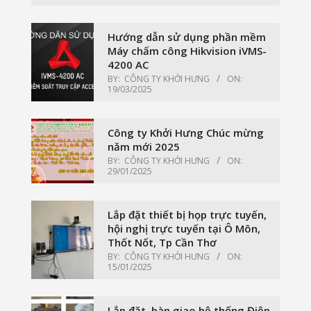
Hướng dẫn sử dụng phần mềm
Máy chấm công Hikvision iVMS-
4200 AC
BY:
CÔNG TY KHỞI HƯNG
ON:
19/03/2025
Công ty Khởi Hưng Chúc mừng
năm mới 2025
BY:
CÔNG TY KHỞI HƯNG
ON:
29/01/2025
Lắp đặt thiết bị họp trực tuyến,
hội nghị trực tuyến tại Ô Môn,
Thốt Nốt, Tp Cần Thơ
BY:
CÔNG TY KHỞI HƯNG
ON:
15/01/2025
Lắp đặt, bàn giao hệ thống Điện,