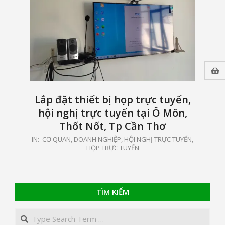
Lắp đặt thiết bị họp trực tuyến,
hội nghị trực tuyến tại Ô Môn,
Thốt Nốt, Tp Cần Thơ
2025-
IN:
CƠ QUAN, DOANH NGHIỆP
,
HỘI NGHỊ TRỰC TUYẾN,
HỌP TRỰC TUYẾN
01-
15
TÌM KIẾM
Search