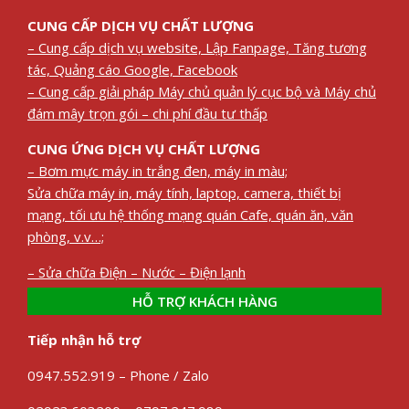
CUNG CẤP DỊCH VỤ CHẤT LƯỢNG
– Cung cấp dịch vụ website, Lập Fanpage, Tăng tương
tác, Quảng cáo Google, Facebook
– Cung cấp giải pháp Máy chủ quản lý cục bộ và Máy chủ
đám mây trọn gói – chi phí đầu tư thấp
CUNG ỨNG DỊCH VỤ CHẤT LƯỢNG
– Bơm mực máy in trắng đen, máy in màu;
Sửa chữa máy in, máy tính, laptop, camera, thiết bị
mạng, tối ưu hệ thống mạng quán Cafe, quán ăn, văn
phòng, v.v…;
– Sửa chữa Điện – Nước – Điện lạnh
HỖ TRỢ KHÁCH HÀNG
Tiếp nhận hỗ trợ
0947.552.919 – Phone / Zalo