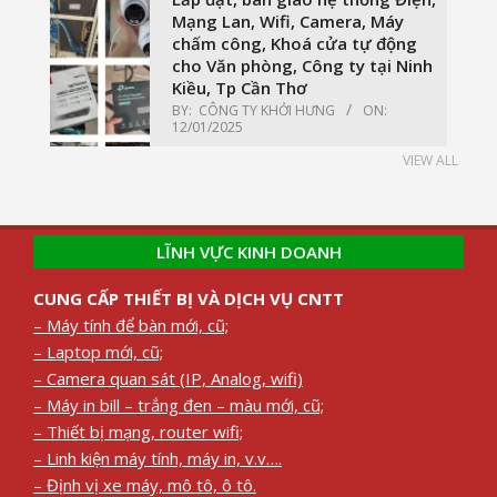
Mạng Lan, Wifi, Camera, Máy
chấm công, Khoá cửa tự động
cho Văn phòng, Công ty tại Ninh
Kiều, Tp Cần Thơ
BY:
CÔNG TY KHỞI HƯNG
ON:
12/01/2025
VIEW ALL
LĨNH VỰC KINH DOANH
CUNG CẤP THIẾT BỊ VÀ DỊCH VỤ CNTT
– Máy tính để bàn mới, cũ;
– Laptop mới, cũ;
– Camera quan sát (IP, Analog, wifi)
– Máy in bill – trắng đen – màu mới, cũ;
– Thiết bị mạng, router wifi;
– Linh kiện máy tính, máy in, v.v….
– Định vị xe máy, mô tô, ô tô.