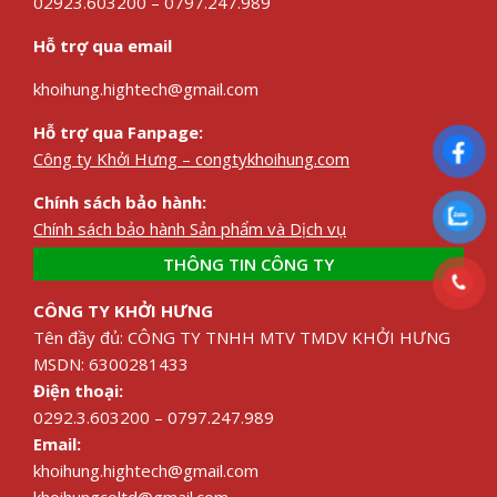
02923.603200 – 0797.247.989
Hỗ trợ qua email
khoihung.hightech@gmail.com
Hỗ trợ qua Fanpage:
Công ty Khởi Hưng – congtykhoihung.com
Chính sách bảo hành:
Chính sách bảo hành Sản phẩm và Dịch vụ
THÔNG TIN CÔNG TY
CÔNG TY KHỞI HƯNG
Tên đầy đủ: CÔNG TY TNHH MTV TMDV KHỞI HƯNG
MSDN: 6300281433
Điện thoại:
0292.3.603200 – 0797.247.989
Email:
khoihung.hightech@gmail.com