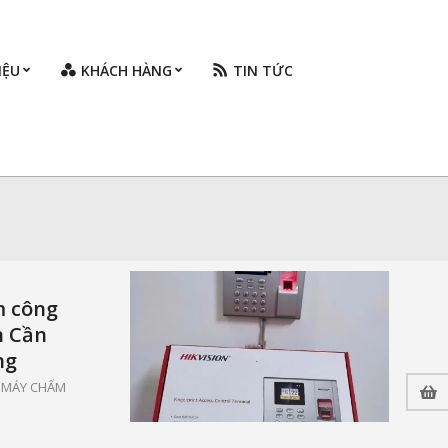
IỆU
KHÁCH HÀNG
TIN TỨC
Prim
Navi
Men
m công
n Cần
ng
,
MÁY CHẤM
P