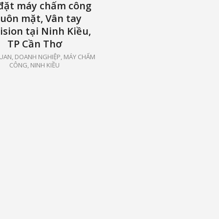
đặt máy chấm công
uôn mặt, Vân tay
ision tại Ninh Kiều,
TP Cần Thơ
UAN, DOANH NGHIỆP
,
MÁY CHẤM
CÔNG
,
NINH KIỀU