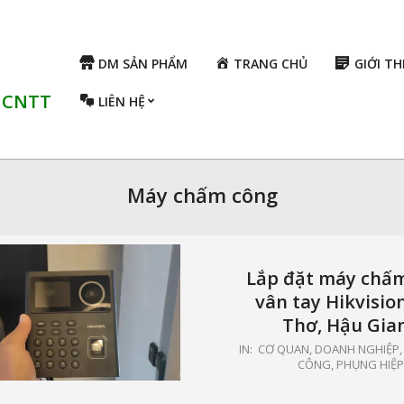
DM SẢN PHẨM
TRANG CHỦ
GIỚI TH
ụ CNTT
LIÊN HỆ
Máy chấm công
Lắp đặt máy chấ
vân tay Hikvisio
Thơ, Hậu Gia
2024-
IN:
CƠ QUAN, DOANH NGHIỆP
CÔNG
,
PHỤNG HIỆ
03-
28