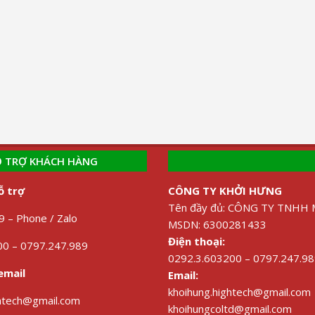
 TRỢ KHÁCH HÀNG
ỗ trợ
CÔNG TY KHỞI HƯNG
Tên đầy đủ: CÔNG TY TNH
 – Phone / Zalo
MSDN: 6300281433
Điện thoại:
0 – 0797.247.989
0292.3.603200 – 0797.247.9
email
Email:
khoihung.hightech@gmail.com
ghtech@gmail.com
khoihungcoltd@gmail.com