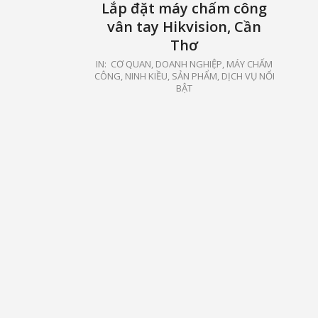
Lắp đặt máy chấm công
vân tay Hikvision, Cần
Thơ
2024-
IN:
CƠ QUAN, DOANH NGHIỆP
,
MÁY CHẤM
CÔNG
,
NINH KIỀU
,
SẢN PHẨM, DỊCH VỤ NỔI
02-
BẬT
15