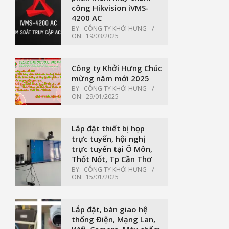
công Hikvision iVMS-
4200 AC
BY:
CÔNG TY KHỞI HƯNG
ON:
19/03/2025
Công ty Khởi Hưng Chúc
mừng năm mới 2025
BY:
CÔNG TY KHỞI HƯNG
ON:
29/01/2025
Lắp đặt thiết bị họp
trực tuyến, hội nghị
trực tuyến tại Ô Môn,
Thốt Nốt, Tp Cần Thơ
BY:
CÔNG TY KHỞI HƯNG
ON:
15/01/2025
Lắp đặt, bàn giao hệ
thống Điện, Mạng Lan,