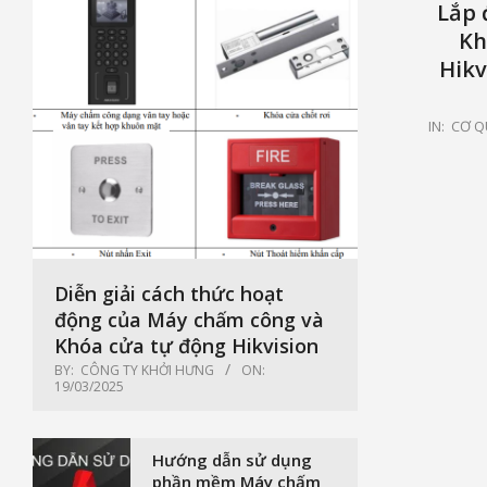
Lắp 
Kh
Hikv
2026-
IN:
CƠ Q
03-
26
Diễn giải cách thức hoạt
động của Máy chấm công và
Khóa cửa tự động Hikvision
BY:
CÔNG TY KHỞI HƯNG
ON:
19/03/2025
Hướng dẫn sử dụng
phần mềm Máy chấm