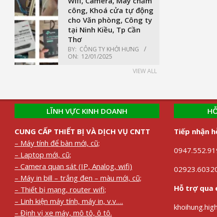
Wifi, Camera, Máy chấm
công, Khoá cửa tự động
cho Văn phòng, Công ty
tại Ninh Kiều, Tp Cần
Thơ
BY:
CÔNG TY KHỞI HƯNG
ON:
12/01/2025
VIEW ALL
LĨNH VỰC KINH DOANH
HỖ
CUNG CẤP THIẾT BỊ VÀ DỊCH VỤ CNTT
Tiếp nhận h
– Máy tính để bàn mới, cũ;
0947.552.919
– Laptop mới, cũ;
– Camera quan sát (IP, Analog, wifi)
02923.60320
– Máy in bill – trắng đen – màu mới, cũ;
Hỗ trợ qua 
– Thiết bị mạng, router wifi;
– Linh kiện máy tính, máy in, v.v….
khoihung.hi
– Định vị xe máy, mô tô, ô tô.