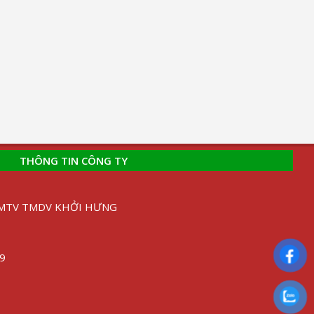
THÔNG TIN CÔNG TY
H MTV TMDV KHỞI HƯNG
89