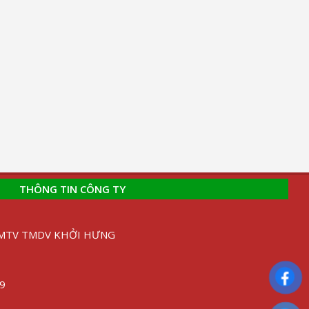
THÔNG TIN CÔNG TY
H MTV TMDV KHỞI HƯNG
89