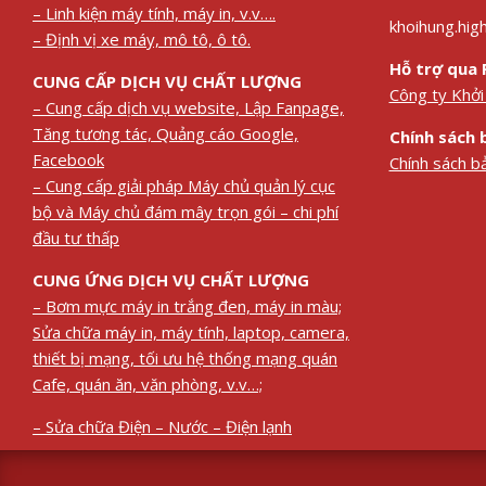
– Linh kiện máy tính, máy in, v.v….
khoihung.hi
– Định vị xe máy, mô tô, ô tô.
Hỗ trợ qua 
CUNG CẤP DỊCH VỤ CHẤT LƯỢNG
Công ty Khở
– Cung cấp dịch vụ website, Lập Fanpage,
Tăng tương tác, Quảng cáo Google,
Chính sách 
Facebook
Chính sách b
– Cung cấp giải pháp Máy chủ quản lý cục
bộ và Máy chủ đám mây trọn gói – chi phí
đầu tư thấp
CUNG ỨNG DỊCH VỤ CHẤT LƯỢNG
– Bơm mực máy in trắng đen, máy in màu;
Sửa chữa máy in, máy tính, laptop, camera,
thiết bị mạng, tối ưu hệ thống mạng quán
Cafe, quán ăn, văn phòng, v.v…;
– Sửa chữa Điện – Nước – Điện lạnh