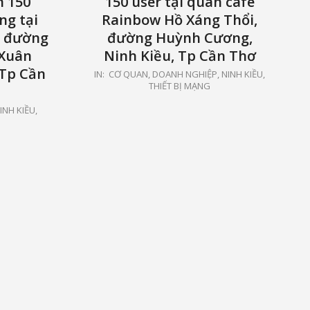
n 150
150 user tại quán cafe
ng tại
Rainbow Hồ Xáng Thổi,
e đường
đường Huỳnh Cương,
 Xuân
Ninh Kiều, Tp Cần Thơ
 Tp Cần
2021-
IN:
CƠ QUAN, DOANH NGHIỆP
,
NINH KIỀU
,
THIẾT BỊ MẠNG
01-
24
INH KIỀU
,