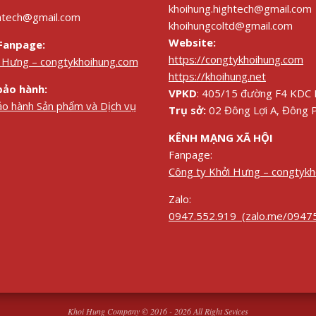
khoihung.hightech@gmail.com
ghtech@gmail.com
khoihungcoltd@gmail.com
Website:
Fanpage:
https://congtykhoihung.com
i Hưng – congtykhoihung.com
https://khoihung.net
bảo hành:
VPKD
: 405/15 đường F4 KDC B
ảo hành Sản phẩm và Dịch vụ
Trụ sở:
02 Đông Lợi A, Đông 
KÊNH MẠNG XÃ HỘI
Fanpage:
Công ty Khởi Hưng – congtyk
Zalo:
0947.552.919 (zalo.me/0947
Khoi Hung Company © 2016 - 2026 All Right Sevices