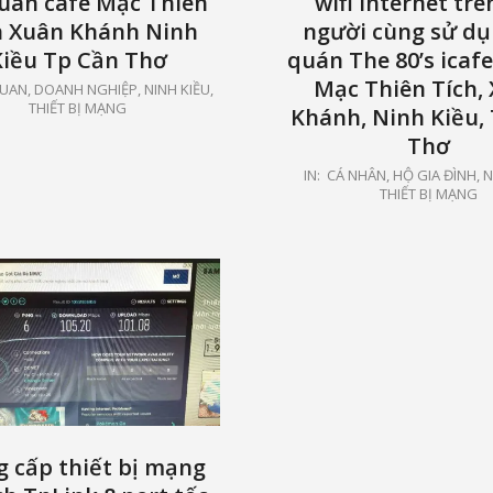
quán cafe Mạc Thiên
wifi Internet trê
h Xuân Khánh Ninh
người cùng sử dụ
Kiều Tp Cần Thơ
quán The 80’s icaf
Mạc Thiên Tích,
UAN, DOANH NGHIỆP
,
NINH KIỀU
,
THIẾT BỊ MẠNG
Khánh, Ninh Kiều,
Thơ
2021-
IN:
CÁ NHÂN, HỘ GIA ĐÌNH
,
N
THIẾT BỊ MẠNG
02-
06
 cấp thiết bị mạng