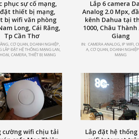
c phục sự cố mạng,
Lắp 6 camera D
 đặt thiết bị mạng,
Analog 2.0 Mpx, đầ
t bị wifi văn phòng
kênh Dahua tại th
Nam Long, Cái Răng,
1000, Châu Thành 
Tp Cần Thơ
Giang
2021-
RĂNG
,
CƠ QUAN, DOANH NGHIỆP
,
IN:
CAMERA ANALOG, IP WIFI
,
C
G LẮP ĐẶT HỆ THỐNG MẠNG LAN,
A
,
CƠ QUAN, DOANH NGHIỆP
07-
THOẠI, CAMERA
,
THIẾT BỊ MẠNG
MẠNG
07
 cường wifi chịu tải
Lắp đặt hệ thốn