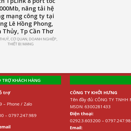
ch TpLink 8 port tốc
000Mb, nâng tải hệ
g mạng công ty tại
ng Lê Hồng Phong,
h Thủy, Tp Cần Thơ
 THUỶ
,
CƠ QUAN, DOANH NGHIỆP
,
THIẾT BỊ MẠNG
 TRỢ KHÁCH HÀNG
ỗ trợ
CÔNG TY KHỞI HƯNG
Tên đầy đủ: CÔNG TY TNH
 – Phone / Zalo
MSDN: 6300281433
Điện thoại:
0 – 0797.247.989
0292.3.603200 – 0797.247.9
email
Email: