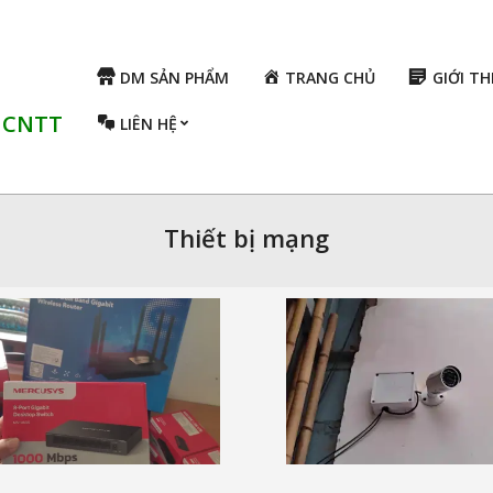
DM SẢN PHẨM
TRANG CHỦ
GIỚI TH
ụ CNTT
LIÊN HỆ
Thiết bị mạng