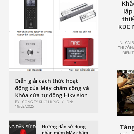
Khắ
lắp
thiế
KDC 
2025-
IN:
CÁI 
THI CÔN
06-
ĐIỆN 
19
Diễn giải cách thức hoạt
động của Máy chấm công và
Khóa cửa tự động Hikvision
BY:
CÔNG TY KHỞI HƯNG
ON:
19/03/2025
Tăng
Hướng dẫn sử dụng
phần mềm Máy chấm