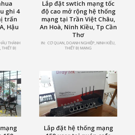
ahua
Lắp đặt swtich mạng tốc
u ghi 4
độ cao mở rộng hệ thống
ị trấn
mạng tại Trần Việt Châu,
A, Hậu
An Hoà, Ninh Kiều, Tp Cần
Thơ
2021-
HÂU THÀNH
IN:
CƠ QUAN, DOANH NGHIỆP
,
NINH KIỀU
,
,
THIẾT BỊ
THIẾT BỊ MẠNG
05-
15
g mạng
Lắp đặt hệ thống mạng