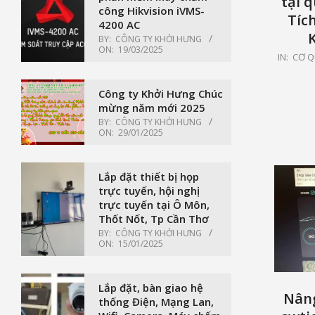
tại 
công Hikvision iVMS-
Tíc
4200 AC
BY:
CÔNG TY KHỞI HƯNG
ON:
19/03/2025
2021-
IN:
CƠ Q
05-
15
Công ty Khởi Hưng Chúc
mừng năm mới 2025
BY:
CÔNG TY KHỞI HƯNG
ON:
29/01/2025
Lắp đặt thiết bị họp
trực tuyến, hội nghị
trực tuyến tại Ô Môn,
Thốt Nốt, Tp Cần Thơ
BY:
CÔNG TY KHỞI HƯNG
ON:
15/01/2025
Lắp đặt, bàn giao hệ
Nâng
thống Điện, Mạng Lan,