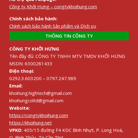
Công ty Khởi Hưng – congtykhoihung.com
Chính sách bảo hành:
Chính sách bảo hành Sản phẩm và Dịch vụ
THÔNG TIN CÔNG TY
CÔNG TY KHỞI HƯNG
Tên đầy đủ: CÔNG TY TNHH MTV TMDV KHỞI HƯNG
MSDN: 6300281433
Điện thoại:
0292.3.603200 – 0797.247.989
Email:
khoihung.hightech@gmail.com
khoihungcoltd@gmail.com
Website:
https://congtykhoihung.com
https://khoihung.net
VPKD
: 405/15 đường F4 KDC Bình Nhựt, P. Long Hoà,
Q. Bình Thủy, Tp Cần Thơ