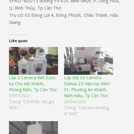
VPKD: 405/15 đường F4 KDC Bình Nhựt, P. Long Hòa,
Q. Bình Thủy, Tp Cần Thơ.
Trụ sở: 02 Đông Lợi A, Đông Phước, Châu Thành, Hậu
Giang
Liên quan
Lắp 3 Camera Wifi Ezviz
Lắp đặt 03 Camera
tại Chợ Mỹ Khánh,
Dahua 2.0 Mpx tại Hẻm
Phong Điền, Tp Cần Thơ
51, Phường An Khánh,
03/07/2021
Ninh Kiều, Tp Cần Thơ
Trong "Cá nhân, Hộ gia
20/04/2021
đình"
Trong "Camera Analog,
IP Wifi"