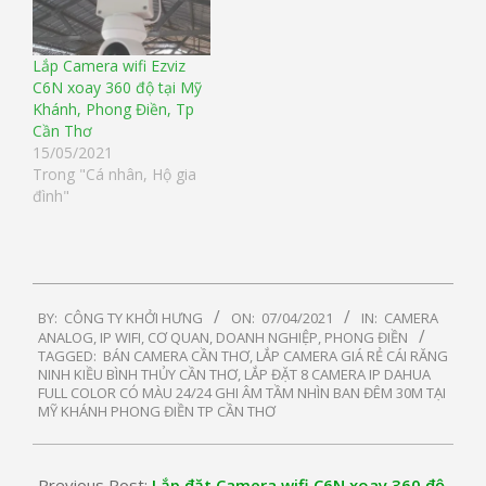
Lắp Camera wifi Ezviz
C6N xoay 360 độ tại Mỹ
Khánh, Phong Điền, Tp
Cần Thơ
15/05/2021
Trong "Cá nhân, Hộ gia
đình"
2021-
BY:
CÔNG TY KHỞI HƯNG
ON:
07/04/2021
IN:
CAMERA
04-
ANALOG, IP WIFI
,
CƠ QUAN, DOANH NGHIỆP
,
PHONG ĐIỀN
07
TAGGED:
BÁN CAMERA CẦN THƠ
,
LẮP CAMERA GIÁ RẺ CÁI RĂNG
NINH KIỀU BÌNH THỦY CẦN THƠ
,
LẮP ĐẶT 8 CAMERA IP DAHUA
FULL COLOR CÓ MÀU 24/24 GHI ÂM TẦM NHÌN BAN ĐÊM 30M TẠI
MỸ KHÁNH PHONG ĐIỀN TP CẦN THƠ
Previous Post:
Lắp đặt Camera wifi C6N xoay 360 độ