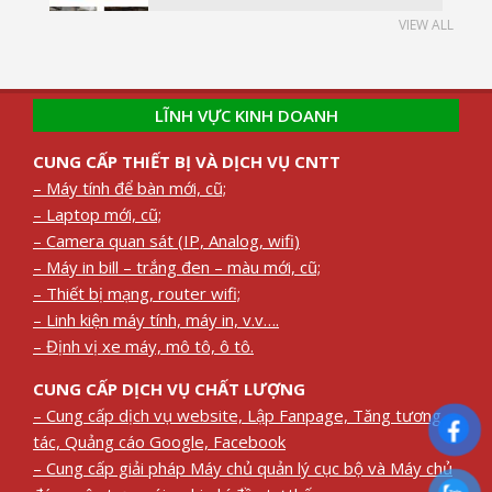
VIEW ALL
LĨNH VỰC KINH DOANH
CUNG CẤP THIẾT BỊ VÀ DỊCH VỤ CNTT
– Máy tính để bàn mới, cũ;
– Laptop mới, cũ;
– Camera quan sát (IP, Analog, wifi)
– Máy in bill – trắng đen – màu mới, cũ;
– Thiết bị mạng, router wifi;
– Linh kiện máy tính, máy in, v.v….
– Định vị xe máy, mô tô, ô tô.
CUNG CẤP DỊCH VỤ CHẤT LƯỢNG
– Cung cấp dịch vụ website, Lập Fanpage, Tăng tương
tác, Quảng cáo Google, Facebook
– Cung cấp giải pháp Máy chủ quản lý cục bộ và Máy chủ