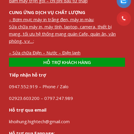
đám mây trọn gói – chi phí đầu tư thấp
CUNG ỨNG DỊCH VỤ CHẤT LƯỢNG
– Bơm mực máy in trắng đen, máy in màu;
Sửa chữa máy in, máy tính, laptop, camera, thiết bị
mạng, tối ưu hệ thống mạng quán Cafe, quán ăn, văn
phòng, v.v…;
– Sửa chữa Điện – Nước – Điện lạnh
HỖ TRỢ KHÁCH HÀNG
Tiếp nhận hỗ trợ
0947.552.919 – Phone / Zalo
02923.603200 – 0797.247.989
Hỗ trợ qua email
khoihung.hightech@gmail.com
Hỗ trợ qua Fanpage: