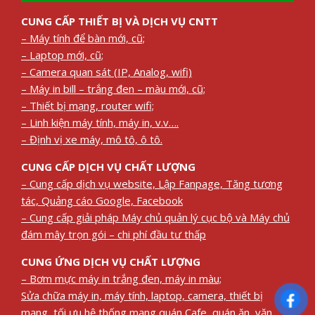
CUNG CẤP THIẾT BỊ VÀ DỊCH VỤ CNTT
– Máy tính để bàn mới, cũ;
– Laptop mới, cũ;
– Camera quan sát (IP, Analog, wifi)
– Máy in bill – trắng đen – màu mới, cũ;
– Thiết bị mạng, router wifi;
– Linh kiện máy tính, máy in, v.v….
– Định vị xe máy, mô tô, ô tô.
CUNG CẤP DỊCH VỤ CHẤT LƯỢNG
– Cung cấp dịch vụ website, Lập Fanpage, Tăng tương
tác, Quảng cáo Google, Facebook
– Cung cấp giải pháp Máy chủ quản lý cục bộ và Máy chủ
đám mây trọn gói – chi phí đầu tư thấp
CUNG ỨNG DỊCH VỤ CHẤT LƯỢNG
– Bơm mực máy in trắng đen, máy in màu;
Sửa chữa máy in, máy tính, laptop, camera, thiết bị
mạng, tối ưu hệ thống mạng quán Cafe, quán ăn, văn