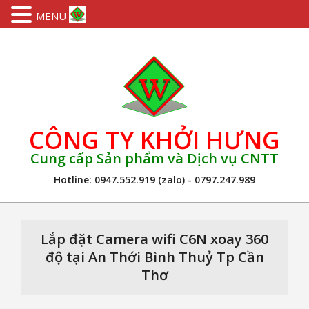
MENU
Skip
to
content
CÔNG TY KHỞI HƯNG
Cung cấp Sản phẩm và Dịch vụ CNTT
Hotline: 0947.552.919 (zalo) - 0797.247.989
Primary
Navigation
Lắp đặt Camera wifi C6N xoay 360
Menu
độ tại An Thới Bình Thuỷ Tp Cần
Thơ