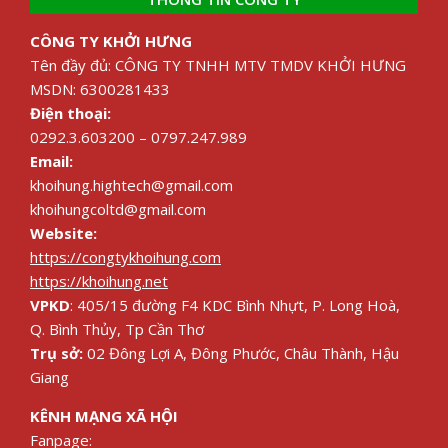
CÔNG TY KHỞI HƯNG
Tên đầy đủ: CÔNG TY TNHH MTV TMDV KHỞI HƯNG
MSDN: 6300281433
Điện thoại:
0292.3.603200 – 0797.247.989
Email:
khoihung.hightech@gmail.com
khoihungcoltd@gmail.com
Website:
https://congtykhoihung.com
https://khoihung.net
VPKD
: 405/15 đường F4 KDC Bình Nhựt, P. Long Hoà,
Q. Bình Thủy, Tp Cần Thơ
Trụ sở:
02 Đông Lợi A, Đông Phước, Châu Thành, Hậu
Giang
KÊNH MẠNG XÃ HỘI
Fanpage: