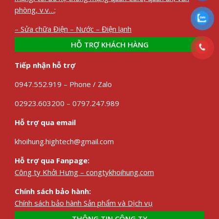
phòng, v.v…;
– Sửa chữa Điện – Nước – Điện lạnh
HỖ TRỢ KHÁCH HÀNG
Tiếp nhận hỗ trợ
0947.552.919 – Phone / Zalo
02923.603200 – 0797.247.989
Hỗ trợ qua email
khoihung.hightech@gmail.com
Hỗ trợ qua Fanpage:
Công ty Khởi Hưng – congtykhoihung.com
Chính sách bảo hành:
Chính sách bảo hành Sản phẩm và Dịch vụ
THÔNG TIN CÔNG TY