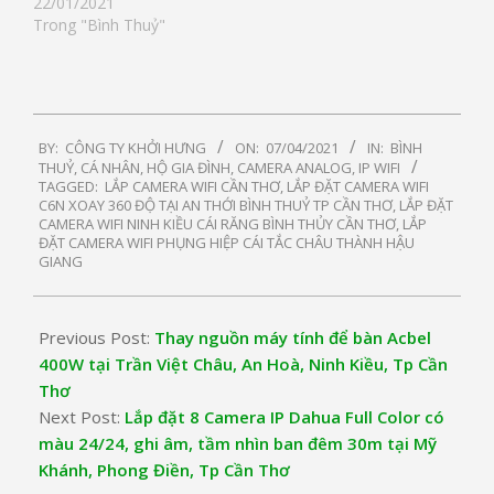
22/01/2021
Trong "Bình Thuỷ"
2021-
BY:
CÔNG TY KHỞI HƯNG
ON:
07/04/2021
IN:
BÌNH
04-
THUỶ
,
CÁ NHÂN, HỘ GIA ĐÌNH
,
CAMERA ANALOG, IP WIFI
07
TAGGED:
LẮP CAMERA WIFI CẦN THƠ
,
LẮP ĐẶT CAMERA WIFI
C6N XOAY 360 ĐỘ TẠI AN THỚI BÌNH THUỶ TP CẦN THƠ
,
LẮP ĐẶT
CAMERA WIFI NINH KIỀU CÁI RĂNG BÌNH THỦY CẦN THƠ
,
LẮP
ĐẶT CAMERA WIFI PHỤNG HIỆP CÁI TẮC CHÂU THÀNH HẬU
GIANG
Previous Post:
Thay nguồn máy tính để bàn Acbel
400W tại Trần Việt Châu, An Hoà, Ninh Kiều, Tp Cần
Thơ
Next Post:
Lắp đặt 8 Camera IP Dahua Full Color có
màu 24/24, ghi âm, tầm nhìn ban đêm 30m tại Mỹ
Khánh, Phong Điền, Tp Cần Thơ