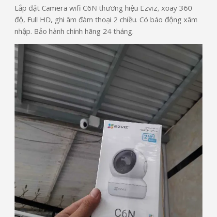
Lắp đặt Camera wifi C6N thương hiệu Ezviz, xoay 360
độ, Full HD, ghi âm đàm thoại 2 chiều. Có báo động xâm
nhập. Bảo hành chính hãng 24 tháng.