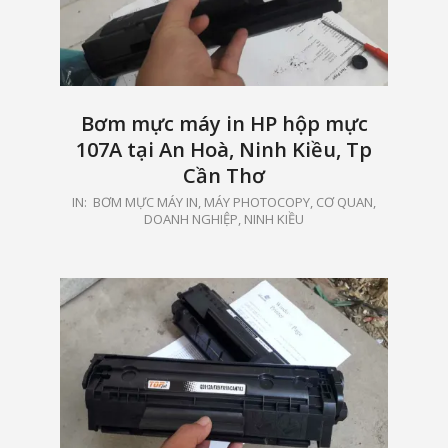
Bơm mực máy in HP hộp mực
107A tại An Hoà, Ninh Kiều, Tp
Cần Thơ
2021-
IN:
BƠM MỰC MÁY IN, MÁY PHOTOCOPY
,
CƠ QUAN,
DOANH NGHIỆP
,
NINH KIỀU
05-
15