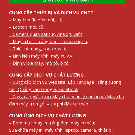
CUNG CẤP THIẾT BỊ VÀ DỊCH VỤ CNTT
– Máy tính để bàn mới, cũ;
– Laptop mới, cũ;
– Camera quan sát (IP, Analog, wifi)
– Máy in bill – trắng đen – màu mới, cũ;
– Thiết bị mạng, router wifi;
– Linh kiện máy tính, máy in, v.v….
– Định vị xe máy, mô tô, ô tô.
CUNG CẤP DỊCH VỤ CHẤT LƯỢNG
– Cung cấp dịch vụ website, Lập Fanpage, Tăng tương
tác, Quảng cáo Google, Facebook
– Cung cấp giải pháp Máy chủ quản lý cục bộ và Máy chủ
đám mây trọn gói – chi phí đầu tư thấp
CUNG ỨNG DỊCH VỤ CHẤT LƯỢNG
– Bơm mực máy in trắng đen, máy in màu;
Sửa chữa máy in, máy tính, laptop, camera, thiết bị