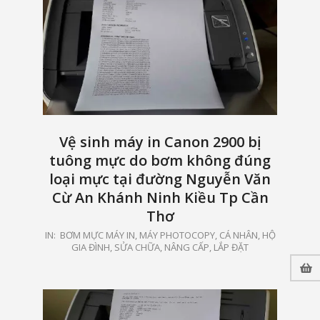
Vệ sinh máy in Canon 2900 bị
tuông mực do bơm không đúng
loại mực tại đường Nguyễn Văn
Cừ An Khánh Ninh Kiều Tp Cần
Thơ
2021-
IN:
BƠM MỰC MÁY IN, MÁY PHOTOCOPY
,
CÁ NHÂN, HỘ
GIA ĐÌNH
,
SỬA CHỮA, NÂNG CẤP, LẮP ĐẶT
05-
15