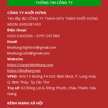
THÔNG TIN CÔNG TY
CÔNG TY KHỞI HƯNG
Tên đầy đủ: CÔNG TY TNHH MTV TMDV KHỞI HƯNG
MSDN: 6300281433
Điện thoại:
0292.3.603200 – 0797.247.989
Email:
khoihung.hightech@gmail.com
khoihungcoltd@gmail.com
Website:
https://congtykhoihung.com
https://khoihung.net
VPKD
: 405/15 đường F4 KDC Bình Nhựt, P. Long Hoà,
Q. Bình Thủy, Tp Cần Thơ
Trụ sở:
02 Đông Lợi A, Đông Phước, Châu Thành, Hậu
Giang
KÊNH MẠNG XÃ HỘI