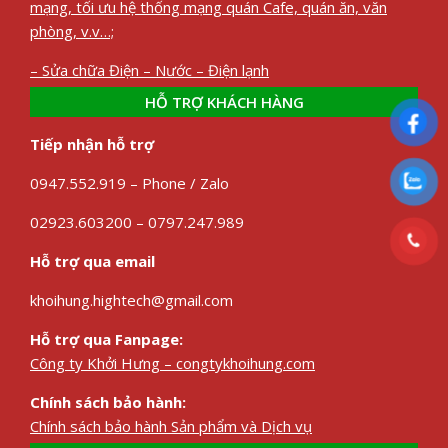
mạng, tối ưu hệ thống mạng quán Cafe, quán ăn, văn
phòng, v.v…;
– Sửa chữa Điện – Nước – Điện lạnh
HỖ TRỢ KHÁCH HÀNG
Tiếp nhận hỗ trợ
0947.552.919 – Phone / Zalo
02923.603200 – 0797.247.989
Hỗ trợ qua email
khoihung.hightech@gmail.com
Hỗ trợ qua Fanpage:
Công ty Khởi Hưng – congtykhoihung.com
Chính sách bảo hành:
Chính sách bảo hành Sản phẩm và Dịch vụ