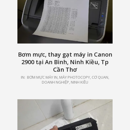
Bơm mực, thay gạt máy in Canon
2900 tại An Bình, Ninh Kiều, Tp
Cần Thơ
2021-
IN:
BƠM MỰC MÁY IN, MÁY PHOTOCOPY
,
CƠ QUAN,
DOANH NGHIỆP
,
NINH KIỀU
05-
15