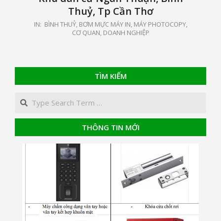
Thuỷ, Tp Cần Thơ
2021-
IN:
BÌNH THUỶ
,
BƠM MỰC MÁY IN, MÁY PHOTOCOPY
,
CƠ QUAN, DOANH NGHIỆP
05-
15
TÌM KIẾM
Search
THÔNG TIN MỚI