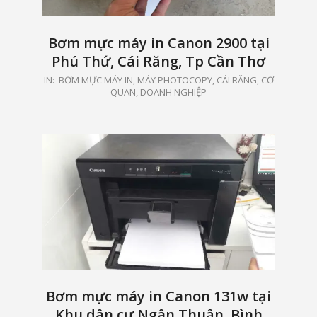
Bơm mực máy in Canon 2900 tại
Phú Thứ, Cái Răng, Tp Cần Thơ
2021-
IN:
BƠM MỰC MÁY IN, MÁY PHOTOCOPY
,
CÁI RĂNG
,
CƠ
QUAN, DOANH NGHIỆP
05-
15
Bơm mực máy in Canon 131w tại
Khu dân cư Ngân Thuận, Bình