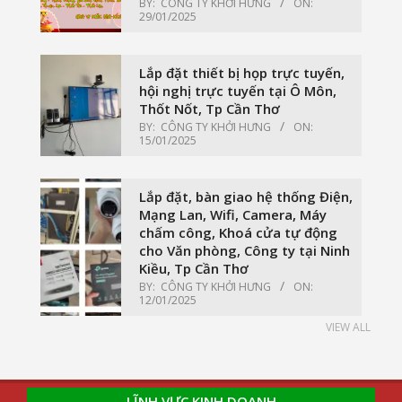
BY:
CÔNG TY KHỞI HƯNG
ON:
29/01/2025
Lắp đặt thiết bị họp trực tuyến,
hội nghị trực tuyến tại Ô Môn,
Thốt Nốt, Tp Cần Thơ
BY:
CÔNG TY KHỞI HƯNG
ON:
15/01/2025
Lắp đặt, bàn giao hệ thống Điện,
Mạng Lan, Wifi, Camera, Máy
chấm công, Khoá cửa tự động
cho Văn phòng, Công ty tại Ninh
Kiều, Tp Cần Thơ
BY:
CÔNG TY KHỞI HƯNG
ON:
12/01/2025
VIEW ALL
LĨNH VỰC KINH DOANH