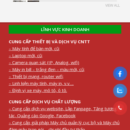
VIEW ALL
LĨNH VỰC KINH DOANH
CUNG CẤP THIẾT BỊ VÀ DỊCH VỤ CNTT
– Máy tính để bàn mới, cũ;
– Laptop mới, cũ;
– Camera quan sát (IP, Analog, wifi)
– Máy in bill – trắng đen – màu mới, cũ;
– Thiết bị mạng, router wifi;
– Linh kiện máy tính, máy in, v.v….
– Định vị xe máy, mô tô, ô tô.
CUNG CẤP DỊCH VỤ CHẤT LƯỢNG
– Cung cấp dịch vụ website, Lập Fanpage, Tăng tương
tác, Quảng cáo Google, Facebook
– Cung cấp giải pháp Máy chủ quản lý cục bộ và Máy chủ
đám mây trọn gói – chi phí đầu tư thấp