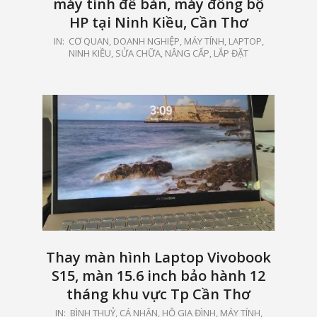
máy tính để bàn, máy đồng bộ
HP tại Ninh Kiều, Cần Thơ
2024-
IN:
CƠ QUAN, DOANH NGHIỆP
,
MÁY TÍNH, LAPTOP
,
NINH KIỀU
,
SỬA CHỮA, NÂNG CẤP, LẮP ĐẶT
11-
01
Thay màn hình Laptop Vivobook
S15, màn 15.6 inch bảo hành 12
tháng khu vực Tp Cần Thơ
2024-
IN:
BÌNH THUỶ
,
CÁ NHÂN, HỘ GIA ĐÌNH
,
MÁY TÍNH,