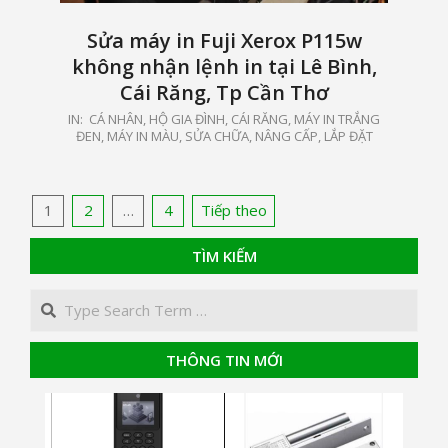
Sửa máy in Fuji Xerox P115w
không nhận lệnh in tại Lê Bình,
Cái Răng, Tp Cần Thơ
2021-
IN:
CÁ NHÂN, HỘ GIA ĐÌNH
,
CÁI RĂNG
,
MÁY IN TRẮNG
ĐEN, MÁY IN MÀU
,
SỬA CHỮA, NÂNG CẤP, LẮP ĐẶT
09-
19
Phân
1
2
…
4
Tiếp theo
trang
TÌM KIẾM
bài
Search
viết
THÔNG TIN MỚI