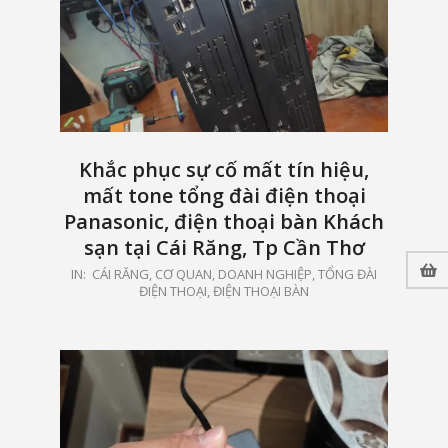
Khắc phục sự cố mất tín hiệu,
mất tone tổng đài điện thoại
Panasonic, điện thoại bàn Khách
sạn tại Cái Răng, Tp Cần Thơ
2025-
IN:
CÁI RĂNG
,
CƠ QUAN, DOANH NGHIỆP
,
TỔNG ĐÀI
ĐIỆN THOẠI, ĐIỆN THOẠI BÀN
08-
18