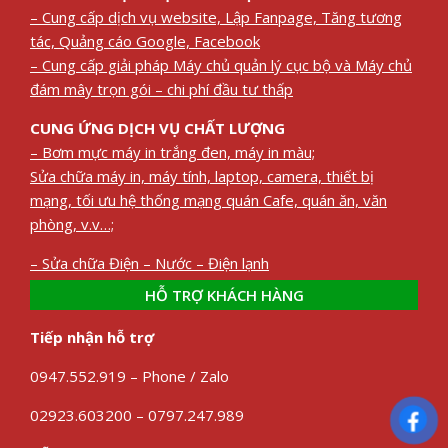
– Cung cấp dịch vụ website, Lập Fanpage, Tăng tương
tác, Quảng cáo Google, Facebook
– Cung cấp giải pháp Máy chủ quản lý cục bộ và Máy chủ
đám mây trọn gói – chi phí đầu tư thấp
CUNG ỨNG DỊCH VỤ CHẤT LƯỢNG
– Bơm mực máy in trắng đen, máy in màu;
Sửa chữa máy in, máy tính, laptop, camera, thiết bị
mạng, tối ưu hệ thống mạng quán Cafe, quán ăn, văn
phòng, v.v…;
– Sửa chữa Điện – Nước – Điện lạnh
HỖ TRỢ KHÁCH HÀNG
Tiếp nhận hỗ trợ
0947.552.919 – Phone / Zalo
02923.603200 – 0797.247.989