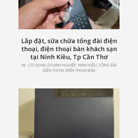
Lắp đặt, sữa chữa tổng đài điện
thoại, điện thoại bàn khách sạn
tại Ninh Kiều, Tp Cần Thơ
2024-
IN:
CƠ QUAN, DOANH NGHIỆP
,
NINH KIỀU
,
TỔNG ĐÀI
ĐIỆN THOẠI, ĐIỆN THOẠI BÀN
03-
22