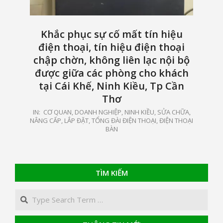
Khắc phục sự cố mất tín hiệu
điện thoại, tín hiệu điện thoại
chập chờn, không liên lạc nội bộ
được giữa các phòng cho khách
tại Cái Khế, Ninh Kiều, Tp Cần
Thơ
2022-
IN:
CƠ QUAN, DOANH NGHIỆP
,
NINH KIỀU
,
SỬA CHỮA,
NÂNG CẤP, LẮP ĐẶT
,
TỔNG ĐÀI ĐIỆN THOẠI, ĐIỆN THOẠI
08-
BÀN
04
TÌM KIẾM
Search