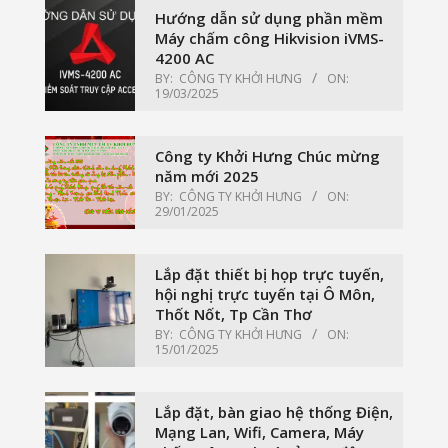
Hướng dẫn sử dụng phần mềm
Máy chấm công Hikvision iVMS-
4200 AC
BY:
CÔNG TY KHỞI HƯNG
ON:
19/03/2025
Công ty Khởi Hưng Chúc mừng
năm mới 2025
BY:
CÔNG TY KHỞI HƯNG
ON:
29/01/2025
Lắp đặt thiết bị họp trực tuyến,
hội nghị trực tuyến tại Ô Môn,
Thốt Nốt, Tp Cần Thơ
BY:
CÔNG TY KHỞI HƯNG
ON:
15/01/2025
Lắp đặt, bàn giao hệ thống Điện,
Mạng Lan, Wifi, Camera, Máy