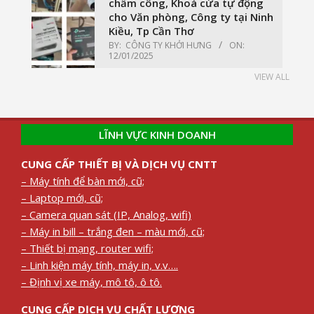
chấm công, Khoá cửa tự động
cho Văn phòng, Công ty tại Ninh
Kiều, Tp Cần Thơ
BY:
CÔNG TY KHỞI HƯNG
ON:
12/01/2025
VIEW ALL
LĨNH VỰC KINH DOANH
CUNG CẤP THIẾT BỊ VÀ DỊCH VỤ CNTT
– Máy tính để bàn mới, cũ;
– Laptop mới, cũ;
– Camera quan sát (IP, Analog, wifi)
– Máy in bill – trắng đen – màu mới, cũ;
– Thiết bị mạng, router wifi;
– Linh kiện máy tính, máy in, v.v….
– Định vị xe máy, mô tô, ô tô.
CUNG CẤP DỊCH VỤ CHẤT LƯỢNG