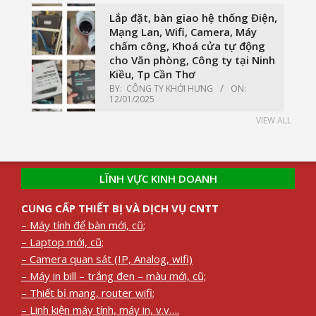
Lắp đặt, bàn giao hệ thống Điện,
Mạng Lan, Wifi, Camera, Máy
chấm công, Khoá cửa tự động
cho Văn phòng, Công ty tại Ninh
Kiều, Tp Cần Thơ
BY:
CÔNG TY KHỞI HƯNG
ON:
12/01/2025
VIEW ALL
LĨNH VỰC KINH DOANH
CUNG CẤP THIẾT BỊ VÀ DỊCH VỤ CNTT
– Máy tính để bàn mới, cũ;
– Laptop mới, cũ;
– Camera quan sát (IP, Analog, wifi)
– Máy in bill – trắng đen – màu mới, cũ;
– Thiết bị mạng, router wifi;
– Linh kiện máy tính, máy in, v.v….