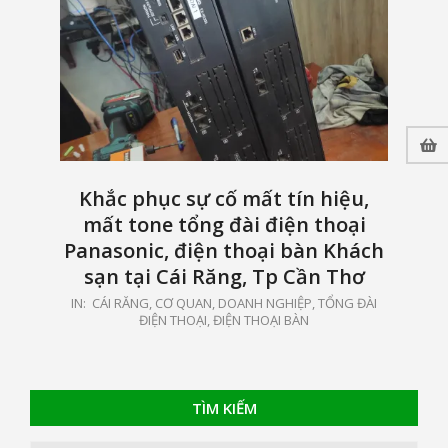
Khắc phục sự cố mất tín hiệu,
mất tone tổng đài điện thoại
Panasonic, điện thoại bàn Khách
sạn tại Cái Răng, Tp Cần Thơ
2025-
IN:
CÁI RĂNG
,
CƠ QUAN, DOANH NGHIỆP
,
TỔNG ĐÀI
ĐIỆN THOẠI, ĐIỆN THOẠI BÀN
08-
18
TÌM KIẾM