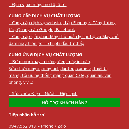
– Định vị xe máy, mô tô, ô tô.
CUNG CẤP DỊCH VỤ CHẤT LƯỢNG
– Cung cấp dịch vụ website, Lập Fanpage, Tăng tương
tác, Quảng cáo Google, Facebook
– Cung cấp giải pháp Máy chủ quản lý cục bộ và Máy chủ
đám mây trọn gói – chi phí đầu tư thấp
CUNG ỨNG DỊCH VỤ CHẤT LƯỢNG
– Bơm mực máy in trắng đen, máy in màu;
Sửa chữa máy in, máy tính, laptop, camera, thiết bị
mạng, tối ưu hệ thống mạng quán Cafe, quán ăn, văn
phòng, v.v…;
– Sửa chữa Điện – Nước – Điện lạnh
HỖ TRỢ KHÁCH HÀNG
Tiếp nhận hỗ trợ
0947.552.919 – Phone / Zalo