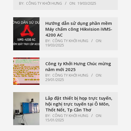
BY:
CÔNG TY KHỞI HƯNG
ON:
19/03/2025
Hướng dẫn sử dụng phần mềm
Máy chấm công Hikvision iVMS-
4200 AC
BY:
CÔNG TY KHỞI HƯNG
ON:
19/03/2025
Công ty Khởi Hưng Chúc mừng
năm mới 2025
BY:
CÔNG TY KHỞI HƯNG
ON:
29/01/2025
Lắp đặt thiết bị họp trực tuyến,
hội nghị trực tuyến tại Ô Môn,
Thốt Nốt, Tp Cần Thơ
BY:
CÔNG TY KHỞI HƯNG
ON:
15/01/2025