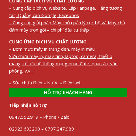
CUNG CẤP DỊCH VỤ CHẤT LƯỢNG
– Cung cấp dịch vụ website, Lập Fanpage, Tăng tương
tác, Quảng cáo Google, Facebook
– Cung cấp giải pháp Máy chủ quản lý cục bộ và Máy chủ
đám mây trọn gói – chi phí đầu tư thấp
CUNG ỨNG DỊCH VỤ CHẤT LƯỢNG
– Bơm mực máy in trắng đen, máy in màu;
Sửa chữa máy in, máy tính, laptop, camera, thiết bị
mạng, tối ưu hệ thống mạng quán Cafe, quán ăn, văn
phòng, v.v…;
– Sửa chữa Điện – Nước – Điện lạnh
HỖ TRỢ KHÁCH HÀNG
Tiếp nhận hỗ trợ
0947.552.919 – Phone / Zalo
02923.603200 – 0797.247.989