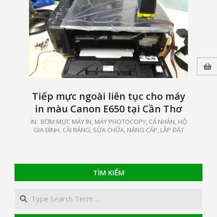
Tiếp mực ngoài liên tục cho máy
in màu Canon E650 tại Cần Thơ
2020-
IN:
BƠM MỰC MÁY IN, MÁY PHOTOCOPY
,
CÁ NHÂN, HỘ
GIA ĐÌNH
,
CÁI RĂNG
,
SỬA CHỮA, NÂNG CẤP, LẮP ĐẶT
07-
17
TÌM KIẾM
Search