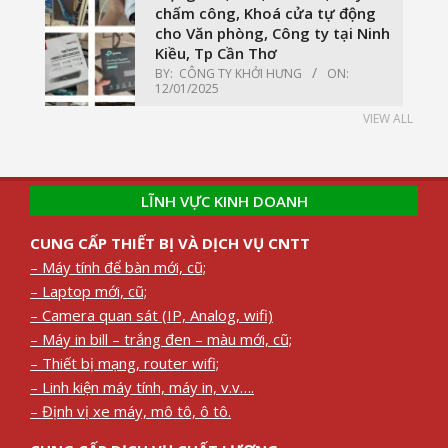
chấm công, Khoá cửa tự động
cho Văn phòng, Công ty tại Ninh
Kiều, Tp Cần Thơ
BY:
CÔNG TY KHỞI HƯNG
ON:
12/01/2025
VIEW ALL
LĨNH VỰC KINH DOANH
CUNG CẤP THIẾT BỊ VÀ DỊCH VỤ CNTT
– Máy tính để bàn mới, cũ;
– Laptop mới, cũ;
– Camera quan sát (IP, Analog, wifi)
– Máy in bill – trắng đen – màu mới, cũ;
– Thiết bị mạng, router wifi;
– Linh kiện máy tính, máy in, v.v….
– Định vị xe máy, mô tô, ô tô.