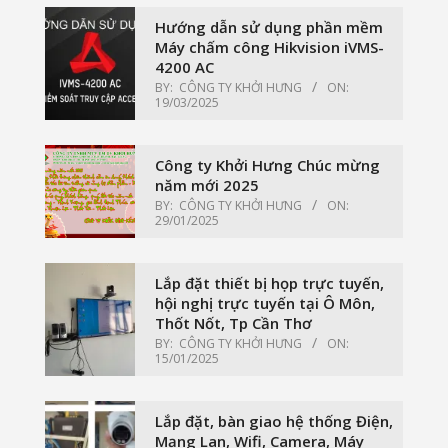
Hướng dẫn sử dụng phần mềm
Máy chấm công Hikvision iVMS-
4200 AC
BY:
CÔNG TY KHỞI HƯNG
ON:
19/03/2025
Công ty Khởi Hưng Chúc mừng
năm mới 2025
BY:
CÔNG TY KHỞI HƯNG
ON:
29/01/2025
Lắp đặt thiết bị họp trực tuyến,
hội nghị trực tuyến tại Ô Môn,
Thốt Nốt, Tp Cần Thơ
BY:
CÔNG TY KHỞI HƯNG
ON:
15/01/2025
Lắp đặt, bàn giao hệ thống Điện,
Mạng Lan, Wifi, Camera, Máy