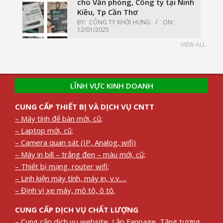
cho Văn phòng, Công ty tại Ninh
Kiều, Tp Cần Thơ
BY:
CÔNG TY KHỞI HƯNG
ON:
12/01/2025
VIEW ALL
LĨNH VỰC KINH DOANH
CUNG CẤP THIẾT BỊ VÀ DỊCH VỤ CNTT
– Máy tính để bàn mới, cũ;
– Laptop mới, cũ;
– Camera quan sát (IP, Analog, wifi)
– Máy in bill – trắng đen – màu mới, cũ;
– Thiết bị mạng, router wifi;
– Linh kiện máy tính, máy in, v.v….
– Định vị xe máy, mô tô, ô tô.
CUNG CẤP DỊCH VỤ CHẤT LƯỢNG
– Cung cấp dịch vụ website, Lập Fanpage, Tăng tương