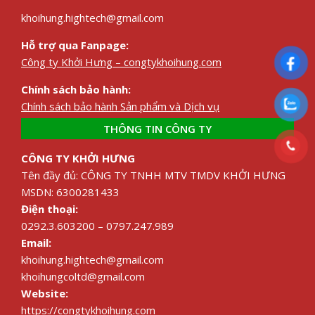
khoihung.hightech@gmail.com
Hỗ trợ qua Fanpage:
Công ty Khởi Hưng – congtykhoihung.com
Chính sách bảo hành:
Chính sách bảo hành Sản phẩm và Dịch vụ
THÔNG TIN CÔNG TY
CÔNG TY KHỞI HƯNG
Tên đầy đủ: CÔNG TY TNHH MTV TMDV KHỞI HƯNG
MSDN: 6300281433
Điện thoại:
0292.3.603200 – 0797.247.989
Email:
khoihung.hightech@gmail.com
khoihungcoltd@gmail.com
Website:
https://congtykhoihung.com