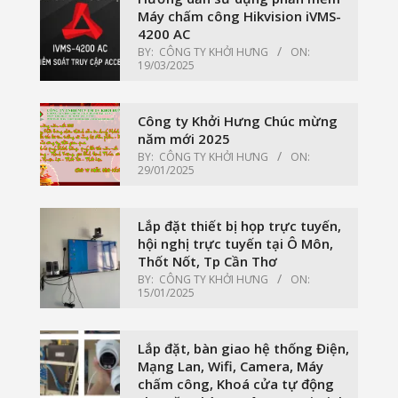
Máy chấm công Hikvision iVMS-
4200 AC
BY:
CÔNG TY KHỞI HƯNG
ON:
19/03/2025
Công ty Khởi Hưng Chúc mừng
năm mới 2025
BY:
CÔNG TY KHỞI HƯNG
ON:
29/01/2025
Lắp đặt thiết bị họp trực tuyến,
hội nghị trực tuyến tại Ô Môn,
Thốt Nốt, Tp Cần Thơ
BY:
CÔNG TY KHỞI HƯNG
ON:
15/01/2025
Lắp đặt, bàn giao hệ thống Điện,
Mạng Lan, Wifi, Camera, Máy
chấm công, Khoá cửa tự động