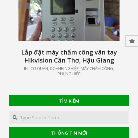
Lắp đặt máy chấm công vân tay
Hikvision Cần Thơ, Hậu Giang
2024-
IN:
CƠ QUAN, DOANH NGHIỆP
,
MÁY CHẤM CÔNG
,
PHỤNG HIỆP
03-
28
TÌM KIẾM
Search
THÔNG TIN MỚI