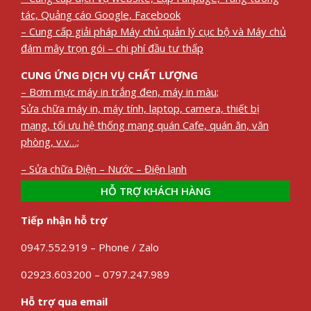
tác, Quảng cáo Google, Facebook
– Cung cấp giải pháp Máy chủ quản lý cục bộ và Máy chủ
đám mây trọn gói – chi phí đầu tư thấp
CUNG ỨNG DỊCH VỤ CHẤT LƯỢNG
– Bơm mực máy in trắng đen, máy in màu;
Sửa chữa máy in, máy tính, laptop, camera, thiết bị
mạng, tối ưu hệ thống mạng quán Cafe, quán ăn, văn
phòng, v.v…;
– Sửa chữa Điện – Nước – Điện lạnh
HỖ TRỢ KHÁCH HÀNG
Tiếp nhận hỗ trợ
0947.552.919 – Phone / Zalo
02923.603200 – 0797.247.989
Hỗ trợ qua email