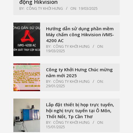
động Hikvision
BY:
CÔNG TY KHỞI HƯNG
ON:
19/03/2025
Hướng dẫn sử dụng phần mềm
Máy chấm công Hikvision iVMS-
4200 AC
BY:
CÔNG TY KHỞI HƯNG
ON:
19/03/2025
Công ty Khởi Hưng Chúc mừng
năm mới 2025
BY:
CÔNG TY KHỞI HƯNG
ON:
29/01/2025
Lắp đặt thiết bị họp trực tuyến,
hội nghị trực tuyến tại Ô Môn,
Thốt Nốt, Tp Cần Thơ
BY:
CÔNG TY KHỞI HƯNG
ON:
15/01/2025