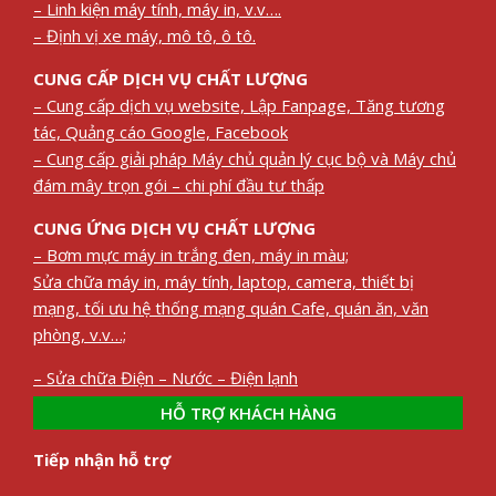
– Linh kiện máy tính, máy in, v.v….
– Định vị xe máy, mô tô, ô tô.
CUNG CẤP DỊCH VỤ CHẤT LƯỢNG
– Cung cấp dịch vụ website, Lập Fanpage, Tăng tương
tác, Quảng cáo Google, Facebook
– Cung cấp giải pháp Máy chủ quản lý cục bộ và Máy chủ
đám mây trọn gói – chi phí đầu tư thấp
CUNG ỨNG DỊCH VỤ CHẤT LƯỢNG
– Bơm mực máy in trắng đen, máy in màu;
Sửa chữa máy in, máy tính, laptop, camera, thiết bị
mạng, tối ưu hệ thống mạng quán Cafe, quán ăn, văn
phòng, v.v…;
– Sửa chữa Điện – Nước – Điện lạnh
HỖ TRỢ KHÁCH HÀNG
Tiếp nhận hỗ trợ