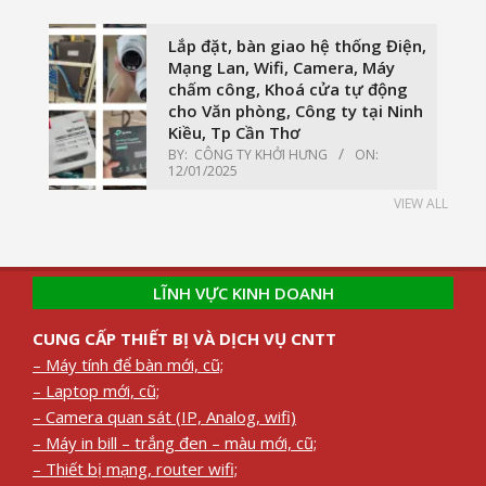
Lắp đặt, bàn giao hệ thống Điện,
Mạng Lan, Wifi, Camera, Máy
chấm công, Khoá cửa tự động
cho Văn phòng, Công ty tại Ninh
Kiều, Tp Cần Thơ
BY:
CÔNG TY KHỞI HƯNG
ON:
12/01/2025
VIEW ALL
LĨNH VỰC KINH DOANH
CUNG CẤP THIẾT BỊ VÀ DỊCH VỤ CNTT
– Máy tính để bàn mới, cũ;
– Laptop mới, cũ;
– Camera quan sát (IP, Analog, wifi)
– Máy in bill – trắng đen – màu mới, cũ;
– Thiết bị mạng, router wifi;