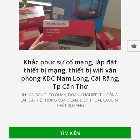
Khắc phục sự cố mạng, lắp đặt
thiết bị mạng, thiết bị wifi văn
phòng KDC Nam Long, Cái Răng,
Tp Cần Thơ
2025-
IN:
CÁI RĂNG
,
CƠ QUAN, DOANH NGHIỆP
,
THI CÔNG
LẮP ĐẶT HỆ THỐNG MẠNG LAN, ĐIỆN THOẠI, CAMERA
,
06-
THIẾT BỊ MẠNG
19
TÌM KIẾM