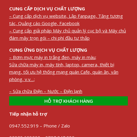
CUNG CẤP DỊCH VỤ CHẤT LƯỢNG
– Cung cấp dịch vụ website, Lập Fanpage, Tăng tương
tác, Quảng cáo Google, Facebook
– Cung cấp giải pháp Máy chủ quản lý cục bộ và Máy chủ
đám mây trọn gói – chi phí đầu tư thấp
CUNG ỨNG DỊCH VỤ CHẤT LƯỢNG
– Bơm mực máy in trắng đen, máy in màu;
Sửa chữa máy in, máy tính, laptop, camera, thiết bị
mạng, tối ưu hệ thống mạng quán Cafe, quán ăn, văn
phòng, v.v…;
– Sửa chữa Điện – Nước – Điện lạnh
HỖ TRỢ KHÁCH HÀNG
Tiếp nhận hỗ trợ
0947.552.919 – Phone / Zalo