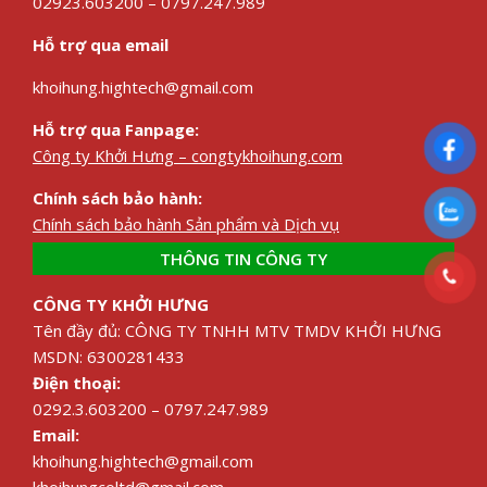
02923.603200 – 0797.247.989
Hỗ trợ qua email
khoihung.hightech@gmail.com
Hỗ trợ qua Fanpage:
Công ty Khởi Hưng – congtykhoihung.com
Chính sách bảo hành:
Chính sách bảo hành Sản phẩm và Dịch vụ
THÔNG TIN CÔNG TY
CÔNG TY KHỞI HƯNG
Tên đầy đủ: CÔNG TY TNHH MTV TMDV KHỞI HƯNG
MSDN: 6300281433
Điện thoại:
0292.3.603200 – 0797.247.989
Email:
khoihung.hightech@gmail.com