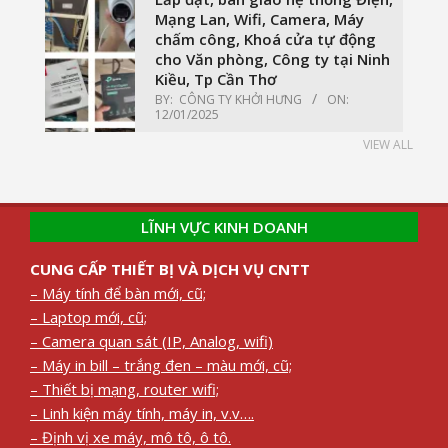
Mạng Lan, Wifi, Camera, Máy
chấm công, Khoá cửa tự động
cho Văn phòng, Công ty tại Ninh
Kiều, Tp Cần Thơ
BY:
CÔNG TY KHỞI HƯNG
ON:
12/01/2025
VIEW ALL
LĨNH VỰC KINH DOANH
CUNG CẤP THIẾT BỊ VÀ DỊCH VỤ CNTT
– Máy tính để bàn mới, cũ;
– Laptop mới, cũ;
– Camera quan sát (IP, Analog, wifi)
– Máy in bill – trắng đen – màu mới, cũ;
– Thiết bị mạng, router wifi;
– Linh kiện máy tính, máy in, v.v….
– Định vị xe máy, mô tô, ô tô.