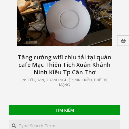
Tăng cường wifi chịu tải tại quán
cafe Mạc Thiên Tích Xuân Khánh
Ninh Kiều Tp Cần Thơ
2021-
IN:
CƠ QUAN, DOANH NGHIỆP
,
NINH KIỀU
,
THIẾT BỊ
MẠNG
05-
15
TÌM KIẾM
Search