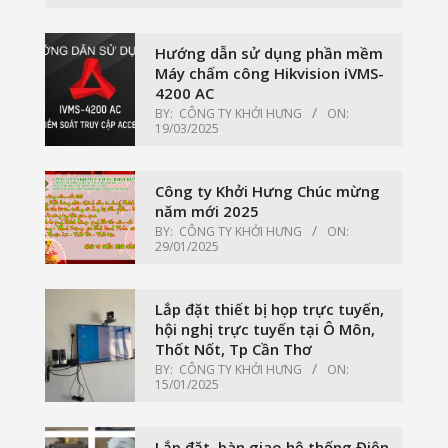
Hướng dẫn sử dụng phần mềm
Máy chấm công Hikvision iVMS-
4200 AC
BY:
CÔNG TY KHỞI HƯNG
ON:
19/03/2025
Công ty Khởi Hưng Chúc mừng
năm mới 2025
BY:
CÔNG TY KHỞI HƯNG
ON:
29/01/2025
Lắp đặt thiết bị họp trực tuyến,
hội nghị trực tuyến tại Ô Môn,
Thốt Nốt, Tp Cần Thơ
BY:
CÔNG TY KHỞI HƯNG
ON:
15/01/2025
Lắp đặt, bàn giao hệ thống Điện,