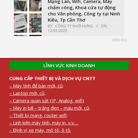
Mạng Lan, Wifi, Camera, Máy
chấm công, Khoá cửa tự động
cho Văn phòng, Công ty tại Ninh
Kiều, Tp Cần Thơ
BY:
CÔNG TY KHỞI HƯNG
ON:
12/01/2025
VIEW ALL
LĨNH VỰC KINH DOANH
CUNG CẤP THIẾT BỊ VÀ DỊCH VỤ CNTT
– Máy tính để bàn mới, cũ;
– Laptop mới, cũ;
– Camera quan sát (IP, Analog, wifi)
– Máy in bill – trắng đen – màu mới, cũ;
– Thiết bị mạng, router wifi;
– Linh kiện máy tính, máy in, v.v….
– Định vị xe máy, mô tô, ô tô.