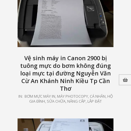
Vệ sinh máy in Canon 2900 bị
tuông mực do bơm không đúng
loại mực tại đường Nguyễn Văn
Cừ An Khánh Ninh Kiều Tp Cần
Thơ
2021-
IN:
BƠM MỰC MÁY IN, MÁY PHOTOCOPY
,
CÁ NHÂN, HỘ
GIA ĐÌNH
,
SỬA CHỮA, NÂNG CẤP, LẮP ĐẶT
05-
15