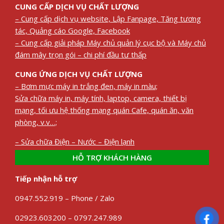
CUNG CẤP DỊCH VỤ CHẤT LƯỢNG
– Cung cấp dịch vụ website, Lập Fanpage, Tăng tương
tác, Quảng cáo Google, Facebook
– Cung cấp giải pháp Máy chủ quản lý cục bộ và Máy chủ
đám mây trọn gói – chi phí đầu tư thấp
CUNG ỨNG DỊCH VỤ CHẤT LƯỢNG
– Bơm mực máy in trắng đen, máy in màu;
Sửa chữa máy in, máy tính, laptop, camera, thiết bị
mạng, tối ưu hệ thống mạng quán Cafe, quán ăn, văn
phòng, v.v…;
– Sửa chữa Điện – Nước – Điện lạnh
HỖ TRỢ KHÁCH HÀNG
Tiếp nhận hỗ trợ
0947.552.919 – Phone / Zalo
02923.603200 – 0797.247.989