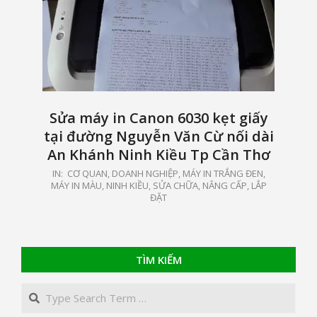
Sửa máy in Canon 6030 kẹt giấy
tại đường Nguyễn Văn Cừ nối dài
An Khánh Ninh Kiều Tp Cần Thơ
2021-
IN:
CƠ QUAN, DOANH NGHIỆP
,
MÁY IN TRẮNG ĐEN,
MÁY IN MÀU
,
NINH KIỀU
,
SỬA CHỮA, NÂNG CẤP, LẮP
04-
ĐẶT
20
TÌM KIẾM
Search