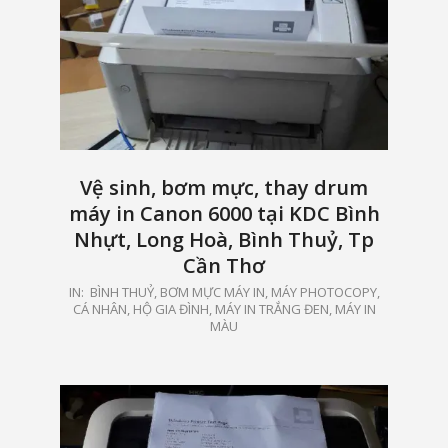
Vệ sinh, bơm mực, thay drum
máy in Canon 6000 tại KDC Bình
Nhựt, Long Hoà, Bình Thuỷ, Tp
Cần Thơ
2021-
IN:
BÌNH THUỶ
,
BƠM MỰC MÁY IN, MÁY PHOTOCOPY
,
CÁ NHÂN, HỘ GIA ĐÌNH
,
MÁY IN TRẮNG ĐEN, MÁY IN
05-
MÀU
15