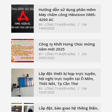
Hướng dẫn sử dụng phần mềm
Máy chấm công Hikvision iVMS-
4200 AC
BY:
CÔNG TY KHỞI HƯNG
ON:
19/03/2025
Công ty Khởi Hưng Chúc mừng
năm mới 2025
BY:
CÔNG TY KHỞI HƯNG
ON:
29/01/2025
Lắp đặt thiết bị họp trực tuyến,
hội nghị trực tuyến tại Ô Môn,
Thốt Nốt, Tp Cần Thơ
BY:
CÔNG TY KHỞI HƯNG
ON:
15/01/2025
Lắp đặt, bàn giao hệ thống Điện,