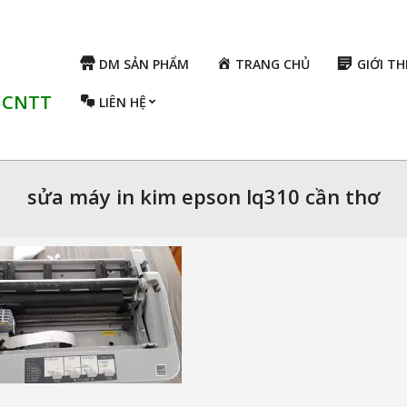
DM SẢN PHẨM
TRANG CHỦ
GIỚI TH
ụ CNTT
LIÊN HỆ
sửa máy in kim epson lq310 cần thơ