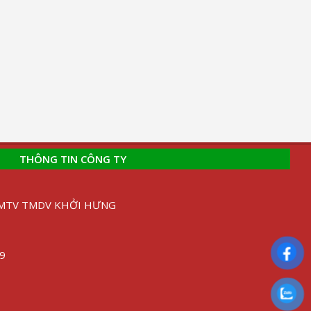
THÔNG TIN CÔNG TY
H MTV TMDV KHỞI HƯNG
89