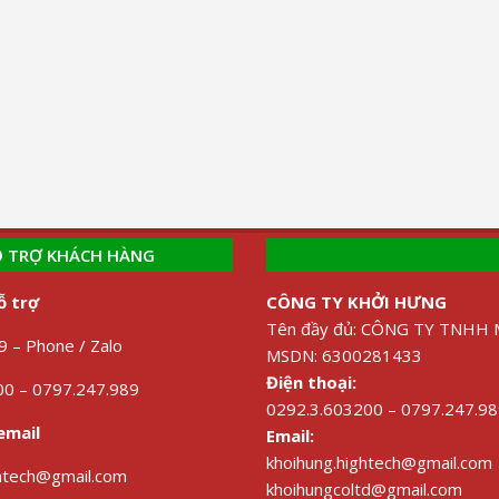
 TRỢ KHÁCH HÀNG
ỗ trợ
CÔNG TY KHỞI HƯNG
Tên đầy đủ: CÔNG TY TNH
 – Phone / Zalo
MSDN: 6300281433
Điện thoại:
0 – 0797.247.989
0292.3.603200 – 0797.247.9
email
Email:
khoihung.hightech@gmail.com
ghtech@gmail.com
khoihungcoltd@gmail.com