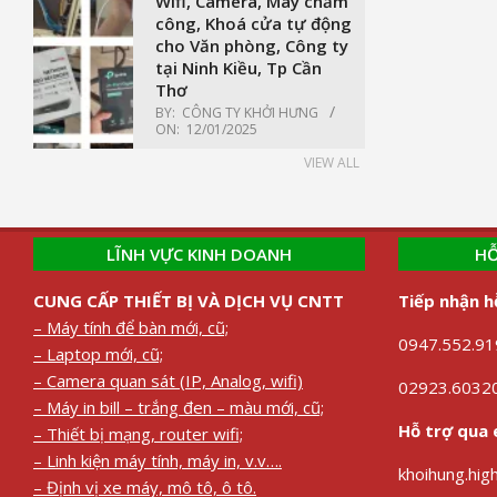
Wifi, Camera, Máy chấm
công, Khoá cửa tự động
cho Văn phòng, Công ty
tại Ninh Kiều, Tp Cần
Thơ
BY:
CÔNG TY KHỞI HƯNG
ON:
12/01/2025
VIEW ALL
LĨNH VỰC KINH DOANH
HỖ
CUNG CẤP THIẾT BỊ VÀ DỊCH VỤ CNTT
Tiếp nhận h
– Máy tính để bàn mới, cũ;
0947.552.919
– Laptop mới, cũ;
– Camera quan sát (IP, Analog, wifi)
02923.60320
– Máy in bill – trắng đen – màu mới, cũ;
Hỗ trợ qua 
– Thiết bị mạng, router wifi;
– Linh kiện máy tính, máy in, v.v….
khoihung.hi
– Định vị xe máy, mô tô, ô tô.