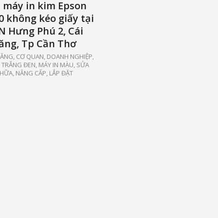
 máy in kim Epson
 không kéo giấy tại
N Hưng Phú 2, Cái
ăng, Tp Cần Thơ
RĂNG
,
CƠ QUAN, DOANH NGHIỆP
,
 TRẮNG ĐEN, MÁY IN MÀU
,
SỬA
HỮA, NÂNG CẤP, LẮP ĐẶT