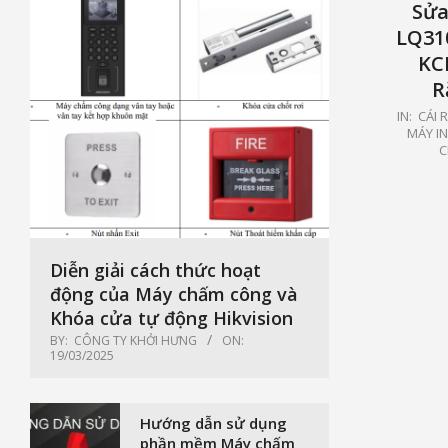
Sửa
LQ310
KC
R
2021-
IN:
CÁI 
MÁY IN
01-
C
15
Diễn giải cách thức hoạt
động của Máy chấm công và
Khóa cửa tự động Hikvision
BY:
CÔNG TY KHỞI HƯNG
ON:
19/03/2025
Hướng dẫn sử dụng
phần mềm Máy chấm