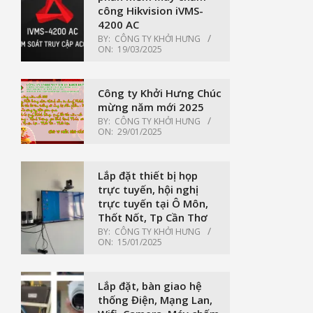
công Hikvision iVMS-
4200 AC
BY:
CÔNG TY KHỞI HƯNG
ON:
19/03/2025
Công ty Khởi Hưng Chúc
mừng năm mới 2025
BY:
CÔNG TY KHỞI HƯNG
ON:
29/01/2025
Lắp đặt thiết bị họp
trực tuyến, hội nghị
trực tuyến tại Ô Môn,
Thốt Nốt, Tp Cần Thơ
BY:
CÔNG TY KHỞI HƯNG
ON:
15/01/2025
Lắp đặt, bàn giao hệ
thống Điện, Mạng Lan,