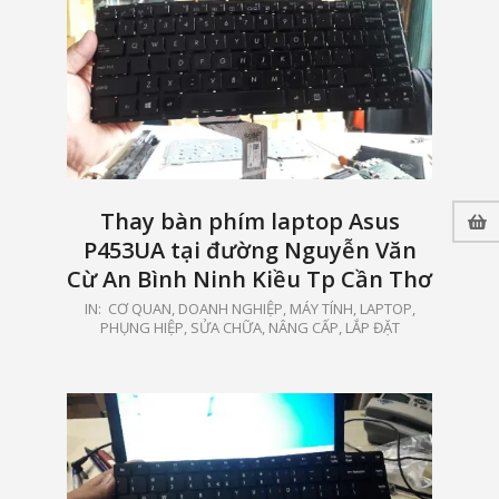
Thay bàn phím laptop Asus
P453UA tại đường Nguyễn Văn
Cừ An Bình Ninh Kiều Tp Cần Thơ
2021-
IN:
CƠ QUAN, DOANH NGHIỆP
,
MÁY TÍNH, LAPTOP
,
PHỤNG HIỆP
,
SỬA CHỮA, NÂNG CẤP, LẮP ĐẶT
04-
05