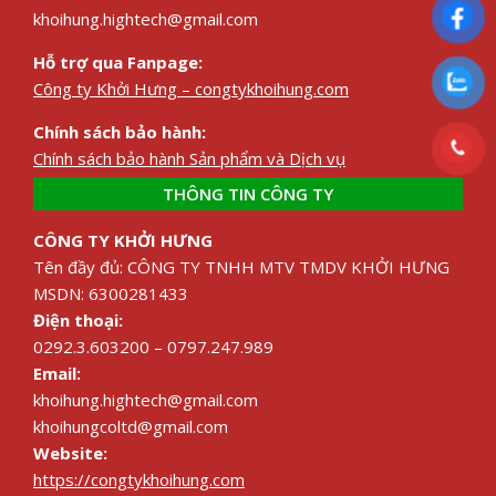
khoihung.hightech@gmail.com
Hỗ trợ qua Fanpage:
Công ty Khởi Hưng – congtykhoihung.com
Chính sách bảo hành:
Chính sách bảo hành Sản phẩm và Dịch vụ
THÔNG TIN CÔNG TY
CÔNG TY KHỞI HƯNG
Tên đầy đủ: CÔNG TY TNHH MTV TMDV KHỞI HƯNG
MSDN: 6300281433
Điện thoại:
0292.3.603200 – 0797.247.989
Email:
khoihung.hightech@gmail.com
khoihungcoltd@gmail.com
Website:
https://congtykhoihung.com