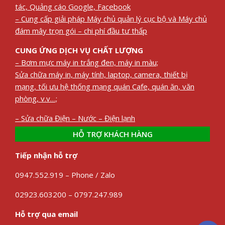
tác, Quảng cáo Google, Facebook
– Cung cấp giải pháp Máy chủ quản lý cục bộ và Máy chủ
đám mây trọn gói – chi phí đầu tư thấp
CUNG ỨNG DỊCH VỤ CHẤT LƯỢNG
– Bơm mực máy in trắng đen, máy in màu;
Sửa chữa máy in, máy tính, laptop, camera, thiết bị
mạng, tối ưu hệ thống mạng quán Cafe, quán ăn, văn
phòng, v.v…;
– Sửa chữa Điện – Nước – Điện lạnh
HỖ TRỢ KHÁCH HÀNG
Tiếp nhận hỗ trợ
0947.552.919 – Phone / Zalo
02923.603200 – 0797.247.989
Hỗ trợ qua email