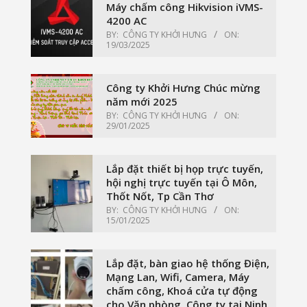
Máy chấm công Hikvision iVMS-
4200 AC
BY:
CÔNG TY KHỞI HƯNG
ON:
19/03/2025
Công ty Khởi Hưng Chúc mừng
năm mới 2025
BY:
CÔNG TY KHỞI HƯNG
ON:
29/01/2025
Lắp đặt thiết bị họp trực tuyến,
hội nghị trực tuyến tại Ô Môn,
Thốt Nốt, Tp Cần Thơ
BY:
CÔNG TY KHỞI HƯNG
ON:
15/01/2025
Lắp đặt, bàn giao hệ thống Điện,
Mạng Lan, Wifi, Camera, Máy
chấm công, Khoá cửa tự động
cho Văn phòng, Công ty tại Ninh