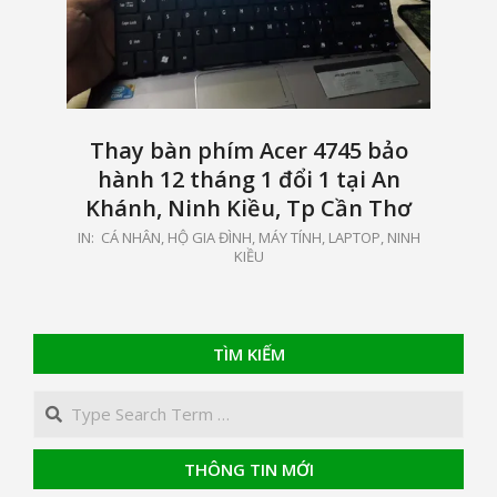
Thay bàn phím Acer 4745 bảo
hành 12 tháng 1 đổi 1 tại An
Khánh, Ninh Kiều, Tp Cần Thơ
2021-
IN:
CÁ NHÂN, HỘ GIA ĐÌNH
,
MÁY TÍNH, LAPTOP
,
NINH
KIỀU
01-
26
TÌM KIẾM
Search
THÔNG TIN MỚI