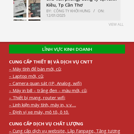
Kiều, Tp Cần Thơ
BY:
CÔNG TY KHỞI HƯNG
ON:
12/01/2025
VIEW ALL
LĨNH VỰC KINH DOANH
CUNG CẤP THIẾT BỊ VÀ DỊCH VỤ CNTT
– Máy tính để bàn mới, cũ;
– Laptop mới, cũ;
– Camera quan sát (IP, Analog, wifi)
– Máy in bill – trắng đen – màu mới, cũ;
– Thiết bị mạng, router wifi;
– Linh kiện máy tính, máy in, v.v….
– Định vị xe máy, mô tô, ô tô.
CUNG CẤP DỊCH VỤ CHẤT LƯỢNG
– Cung cấp dịch vụ website, Lập Fanpage, Tăng tương