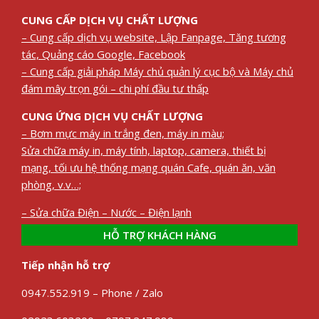
CUNG CẤP DỊCH VỤ CHẤT LƯỢNG
– Cung cấp dịch vụ website, Lập Fanpage, Tăng tương
tác, Quảng cáo Google, Facebook
– Cung cấp giải pháp Máy chủ quản lý cục bộ và Máy chủ
đám mây trọn gói – chi phí đầu tư thấp
CUNG ỨNG DỊCH VỤ CHẤT LƯỢNG
– Bơm mực máy in trắng đen, máy in màu;
Sửa chữa máy in, máy tính, laptop, camera, thiết bị
mạng, tối ưu hệ thống mạng quán Cafe, quán ăn, văn
phòng, v.v…;
– Sửa chữa Điện – Nước – Điện lạnh
HỖ TRỢ KHÁCH HÀNG
Tiếp nhận hỗ trợ
0947.552.919 – Phone / Zalo