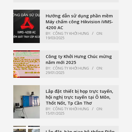
Hướng dẫn sử dụng phần mềm
Máy chấm công Hikvision iVMS-
4200 AC
BY:
CÔNG TY KHỞI HƯNG
ON:
19/03/2025
Công ty Khởi Hưng Chúc mừng
năm mới 2025
BY:
CÔNG TY KHỞI HƯNG
ON:
29/01/2025
Lắp đặt thiết bị họp trực tuyến,
hội nghị trực tuyến tại Ô Môn,
Thốt Nốt, Tp Cần Thơ
BY:
CÔNG TY KHỞI HƯNG
ON:
15/01/2025
Lắp đặt, bàn giao hệ thống Điện,