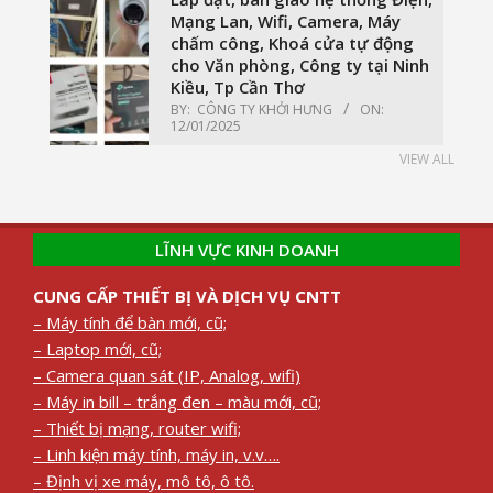
Mạng Lan, Wifi, Camera, Máy
chấm công, Khoá cửa tự động
cho Văn phòng, Công ty tại Ninh
Kiều, Tp Cần Thơ
BY:
CÔNG TY KHỞI HƯNG
ON:
12/01/2025
VIEW ALL
LĨNH VỰC KINH DOANH
CUNG CẤP THIẾT BỊ VÀ DỊCH VỤ CNTT
– Máy tính để bàn mới, cũ;
– Laptop mới, cũ;
– Camera quan sát (IP, Analog, wifi)
– Máy in bill – trắng đen – màu mới, cũ;
– Thiết bị mạng, router wifi;
– Linh kiện máy tính, máy in, v.v….
– Định vị xe máy, mô tô, ô tô.