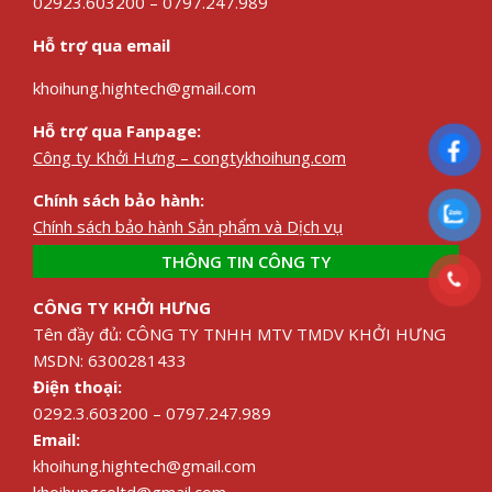
02923.603200 – 0797.247.989
Hỗ trợ qua email
khoihung.hightech@gmail.com
Hỗ trợ qua Fanpage:
Công ty Khởi Hưng – congtykhoihung.com
Chính sách bảo hành:
Chính sách bảo hành Sản phẩm và Dịch vụ
THÔNG TIN CÔNG TY
CÔNG TY KHỞI HƯNG
Tên đầy đủ: CÔNG TY TNHH MTV TMDV KHỞI HƯNG
MSDN: 6300281433
Điện thoại:
0292.3.603200 – 0797.247.989
Email:
khoihung.hightech@gmail.com