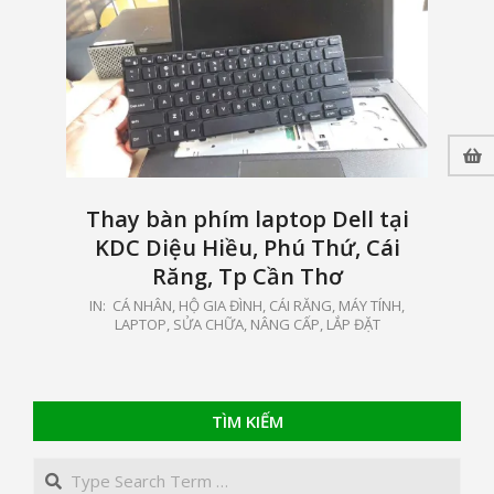
Thay bàn phím laptop Dell tại
KDC Diệu Hiều, Phú Thứ, Cái
Răng, Tp Cần Thơ
2021-
IN:
CÁ NHÂN, HỘ GIA ĐÌNH
,
CÁI RĂNG
,
MÁY TÍNH,
LAPTOP
,
SỬA CHỮA, NÂNG CẤP, LẮP ĐẶT
05-
15
TÌM KIẾM
Search