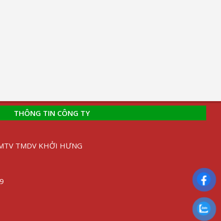
THÔNG TIN CÔNG TY
H MTV TMDV KHỞI HƯNG
89