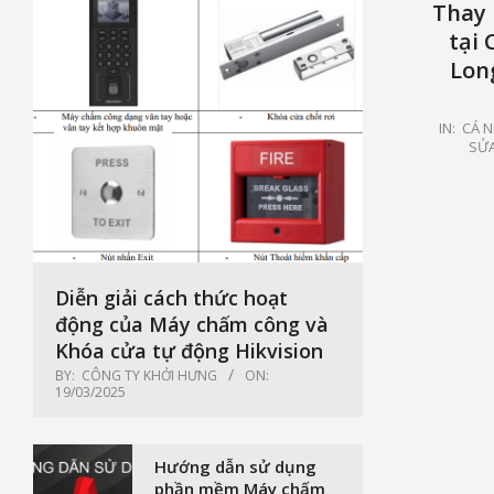
Thay 
tại 
Lon
2021-
IN:
CÁ N
SỬA
04-
07
Diễn giải cách thức hoạt
động của Máy chấm công và
Khóa cửa tự động Hikvision
BY:
CÔNG TY KHỞI HƯNG
ON:
19/03/2025
Hướng dẫn sử dụng
phần mềm Máy chấm