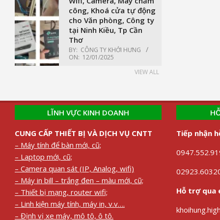
Wifi, Camera, Máy chấm
công, Khoá cửa tự động
cho Văn phòng, Công ty
tại Ninh Kiều, Tp Cần
Thơ
BY:
CÔNG TY KHỞI HƯNG
ON:
12/01/2025
VIEW ALL
LĨNH VỰC KINH DOANH
HỖ
CUNG CẤP THIẾT BỊ VÀ DỊCH VỤ CNTT
Tiếp nhận h
– Máy tính để bàn mới, cũ;
0947.552.919
– Laptop mới, cũ;
– Camera quan sát (IP, Analog, wifi)
02923.60320
– Máy in bill – trắng đen – màu mới, cũ;
Hỗ trợ qua 
– Thiết bị mạng, router wifi;
– Linh kiện máy tính, máy in, v.v….
khoihung.hi
– Định vị xe máy, mô tô, ô tô.