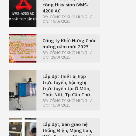
công Hikvision iVMS-
4200 AC
BY:
CÔNG TY KHỞI HƯNG
ON:
19/03/2025
Công ty Khởi Hưng Chúc
mừng năm mới 2025
BY:
CÔNG TY KHỞI HƯNG
ON:
29/01/2025
Lắp đặt thiết bị họp
trực tuyến, hội nghị
trực tuyến tại Ô Môn,
Thốt Nốt, Tp Cần Thơ
BY:
CÔNG TY KHỞI HƯNG
ON:
15/01/2025
Lắp đặt, bàn giao hệ
thống Điện, Mạng Lan,