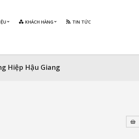
IỆU
KHÁCH HÀNG
TIN TỨC
Prim
Navi
Men
ng Hiệp Hậu Giang