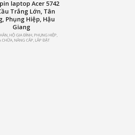
pin laptop Acer 5742
Cầu Trắng Lớn, Tân
g, Phụng Hiệp, Hậu
Giang
HÂN, HỘ GIA ĐÌNH
,
PHỤNG HIỆP
,
 CHỮA, NÂNG CẤP, LẮP ĐẶT