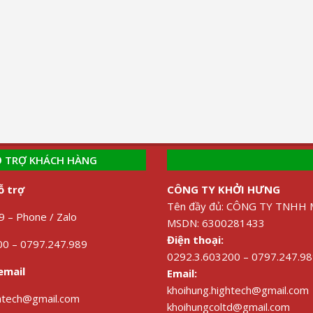
 TRỢ KHÁCH HÀNG
ỗ trợ
CÔNG TY KHỞI HƯNG
Tên đầy đủ: CÔNG TY TNH
 – Phone / Zalo
MSDN: 6300281433
Điện thoại:
0 – 0797.247.989
0292.3.603200 – 0797.247.9
email
Email:
khoihung.hightech@gmail.com
ghtech@gmail.com
khoihungcoltd@gmail.com