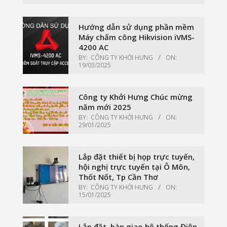
Hướng dẫn sử dụng phần mềm
Máy chấm công Hikvision iVMS-
4200 AC
BY:
CÔNG TY KHỞI HƯNG
ON:
19/03/2025
Công ty Khởi Hưng Chúc mừng
năm mới 2025
BY:
CÔNG TY KHỞI HƯNG
ON:
29/01/2025
Lắp đặt thiết bị họp trực tuyến,
hội nghị trực tuyến tại Ô Môn,
Thốt Nốt, Tp Cần Thơ
BY:
CÔNG TY KHỞI HƯNG
ON:
15/01/2025
Lắp đặt, bàn giao hệ thống Điện,