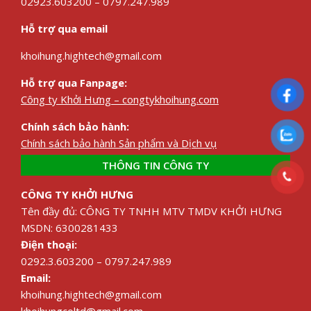
02923.603200 – 0797.247.989
Hỗ trợ qua email
khoihung.hightech@gmail.com
Hỗ trợ qua Fanpage:
Công ty Khởi Hưng – congtykhoihung.com
Chính sách bảo hành:
Chính sách bảo hành Sản phẩm và Dịch vụ
THÔNG TIN CÔNG TY
CÔNG TY KHỞI HƯNG
Tên đầy đủ: CÔNG TY TNHH MTV TMDV KHỞI HƯNG
MSDN: 6300281433
Điện thoại:
0292.3.603200 – 0797.247.989
Email:
khoihung.hightech@gmail.com