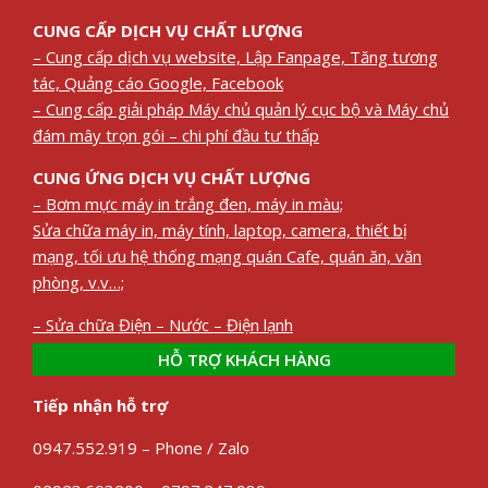
CUNG CẤP DỊCH VỤ CHẤT LƯỢNG
– Cung cấp dịch vụ website, Lập Fanpage, Tăng tương
tác, Quảng cáo Google, Facebook
– Cung cấp giải pháp Máy chủ quản lý cục bộ và Máy chủ
đám mây trọn gói – chi phí đầu tư thấp
CUNG ỨNG DỊCH VỤ CHẤT LƯỢNG
– Bơm mực máy in trắng đen, máy in màu;
Sửa chữa máy in, máy tính, laptop, camera, thiết bị
mạng, tối ưu hệ thống mạng quán Cafe, quán ăn, văn
phòng, v.v…;
– Sửa chữa Điện – Nước – Điện lạnh
HỖ TRỢ KHÁCH HÀNG
Tiếp nhận hỗ trợ
0947.552.919 – Phone / Zalo