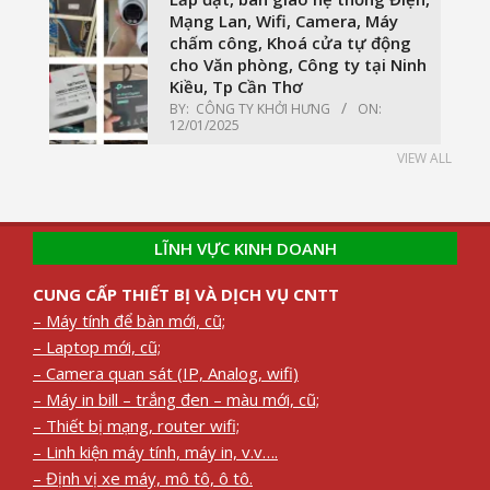
Mạng Lan, Wifi, Camera, Máy
chấm công, Khoá cửa tự động
cho Văn phòng, Công ty tại Ninh
Kiều, Tp Cần Thơ
BY:
CÔNG TY KHỞI HƯNG
ON:
12/01/2025
VIEW ALL
LĨNH VỰC KINH DOANH
CUNG CẤP THIẾT BỊ VÀ DỊCH VỤ CNTT
– Máy tính để bàn mới, cũ;
– Laptop mới, cũ;
– Camera quan sát (IP, Analog, wifi)
– Máy in bill – trắng đen – màu mới, cũ;
– Thiết bị mạng, router wifi;
– Linh kiện máy tính, máy in, v.v….
– Định vị xe máy, mô tô, ô tô.