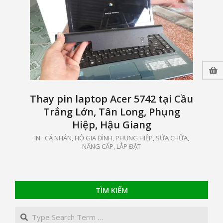
Thay pin laptop Acer 5742 tại Cầu
Trắng Lớn, Tân Long, Phụng
Hiệp, Hậu Giang
2021-
IN:
CÁ NHÂN, HỘ GIA ĐÌNH
,
PHỤNG HIỆP
,
SỬA CHỮA,
NÂNG CẤP, LẮP ĐẶT
04-
07
TÌM KIẾM
Search