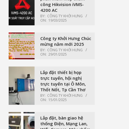
công Hikvision iVMS-
4200 AC
BY:
CÔNG TY KHỞI HƯNG
ON:
19/03/2025
Công ty Khởi Hưng Chúc
mừng năm mới 2025
BY:
CÔNG TY KHỞI HƯNG
ON:
29/01/2025
Lắp đặt thiết bị họp
trực tuyến, hội nghị
trực tuyến tại Ô Môn,
Thốt Nốt, Tp Cần Thơ
BY:
CÔNG TY KHỞI HƯNG
ON:
15/01/2025
Lắp đặt, bàn giao hệ
thống Điện, Mạng Lan,