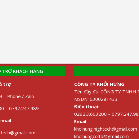
 TRỢ KHÁCH HÀNG
ỗ trợ
CÔNG TY KHỞI HƯNG
Tên đầy đủ: CÔNG TY TNH
 – Phone / Zalo
MSDN: 6300281433
Điện thoại:
0 – 0797.247.989
0292.3.603200 – 0797.247.9
email
Email:
khoihung.hightech@gmail.com
ghtech@gmail.com
khoihungcoltd@gmail.com