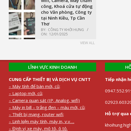
Wifi, Camera, Máy chấm
công, Khoá cửa tự động
cho Văn phòng, Công ty
tại Ninh Kiều, Tp Cần
Thơ
BY:
CÔNG TY KHỞI HƯNG
ON:
12/01/2025
VIEW ALL
LĨNH VỰC KINH DOANH
HỖ
CUNG CẤP THIẾT BỊ VÀ DỊCH VỤ CNTT
Tiếp nhận h
– Máy tính để bàn mới, cũ;
0947.552.919
– Laptop mới, cũ;
– Camera quan sát (IP, Analog, wifi)
02923.60320
– Máy in bill – trắng đen – màu mới, cũ;
Hỗ trợ qua 
– Thiết bị mạng, router wifi;
– Linh kiện máy tính, máy in, v.v….
khoihung.hi
– Định vị xe máy, mô tô, ô tô.