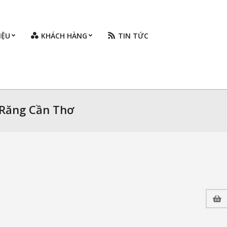
IỆU
KHÁCH HÀNG
TIN TỨC
Prim
Navi
Men
i Răng Cần Thơ