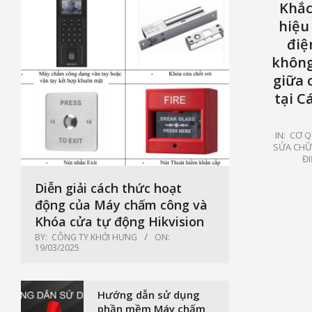
Khắc
hiệu 
điệ
không
giữa 
tại C
2022-
IN:
CƠ Q
SỬA CHỮA
08-
ĐI
04
Diễn giải cách thức hoạt
động của Máy chấm công và
Khóa cửa tự động Hikvision
BY:
CÔNG TY KHỞI HƯNG
ON:
19/03/2025
Hướng dẫn sử dụng
phần mềm Máy chấm