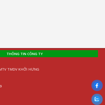
THÔNG TIN CÔNG TY
H MTV TMDV KHỞI HƯNG
89