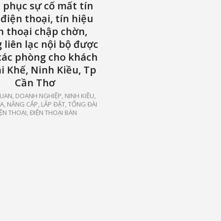
 phục sự cố mất tín
điện thoại, tín hiệu
n thoại chập chờn,
 liên lạc nội bộ được
các phòng cho khách
ái Khế, Ninh Kiều, Tp
Cần Thơ
UAN, DOANH NGHIỆP
,
NINH KIỀU
,
, NÂNG CẤP, LẮP ĐẶT
,
TỔNG ĐÀI
ỆN THOẠI, ĐIỆN THOẠI BÀN